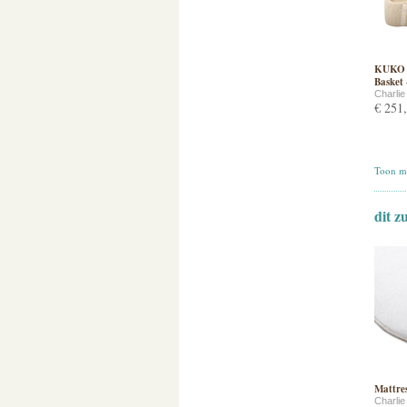
KUKO 
Basket 
Charli
€ 251
Toon me
dit z
Mattres
Charli