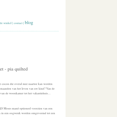
blog
de winkel
|
contact
|
 - pia quilted
se cocon die overal mee naartoe kan worden
r maanden van het leven van uw kind? Van de
 van de woonkamer tot het vakantiehuis…
KO Moses mand optioneel voorzien van een
kan in een oogwenk worden omgevormd tot een