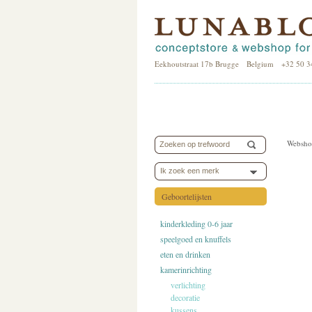
Eekhoutstraat 17b Brugge Belgium +32 50 3
Websho
Ik zoek een merk
Geboortelijsten
kinderkleding 0-6 jaar
speelgoed en knuffels
eten en drinken
kamerinrichting
verlichting
decoratie
kussens