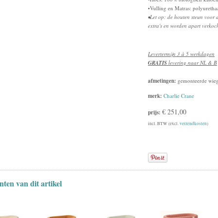
•Vulling en Matras: polyureth
•Let op: de houten steun voor 
extra's en worden apart verkoc
Levertermijn 3 à 5 werkdagen
GRATIS
levering naar NL & B
afmetingen:
gemonteerde wieg
merk:
Charlie Crane
€ 251,00
prijs:
incl. BTW (excl.
verzendkosten
)
nten van dit artikel