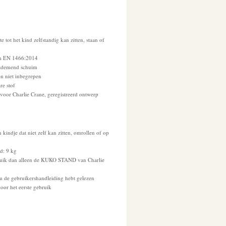
 tot het kind zelfstandig kan zitten, staan of
rm EN 1466:2014
 ademend schuim
n niet inbegrepen
e stof
voor Charlie Crane, geregistreerd ontwerp
 kindje dat niet zelf kan zitten, omrollen of op
d: 9 kg
bruik dan alleen de KUKO STAND van Charlie
u de gebruikershandleiding hebt gelezen
or het eerste gebruik
n