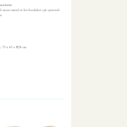
aanschuim
de moses mand en het hoeslaken zijn optionele
ht
: 73 x 43 x H28 cm