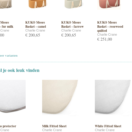
Moses
KUKO Moses
KUKO Moses
KUKO Moses
- fur milk
Basket - camel
Basket - farrow
Basket - rosewood
quilted
e Crane
Charlie Crane
Charlie Crane
,00
€ 200,65
€ 200,65
Charlie Crane
€ 251,00
er varianten
ul je ook leuk vinden
s protector
Milk Fitted Sheet
White Fitted Sheet
e Crane
Charlie Crane
Charlie Crane