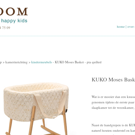
home
|
over 
4 75 09
p >
kamerinrichting
>
kindermeubels
-
KUKO Moses Basket - pia quilted
KUKO Moses Basket
Wat is er mooier dan een knus
genomen tijdens de eerste paa
slaapkamer tot de woonkamer,
Naast de handgrepen is de KU
naturel houten onderstel en 