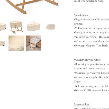
zacht schommelende wieg.
Specificaties:
•Te gebruiken vanaf de geboorte
kruipen
•Voldoet aan de Europese no
•Stevig, honingraatvormig en
•
Matras inbegrepen
– Hoeslake
•Afneembare en machinewasbar
•Ontwerp: Gaspard Tiné-Bérès 
WAARSCHUWINGEN!
•Deze wieg is geschikt voor een
handen en knieën kan staan
•Maximaal gewicht van het kin
•Als u een steun gebruikt, ge
Crane
•Gebruik de wieg niet voordat 
•Was de KUKO hoes een keer vo
Samenstelling:
•Hoes: 100% biologisch katoe