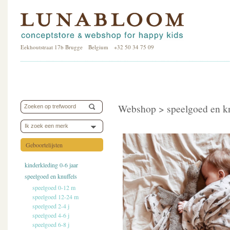
Eekhoutstraat 17b Brugge Belgium +32 50 34 75 09
Webshop >
speelgoed en k
Ik zoek een merk
Geboortelijsten
kinderkleding 0-6 jaar
speelgoed en knuffels
speelgoed 0-12 m
speelgoed 12-24 m
speelgoed 2-4 j
speelgoed 4-6 j
speelgoed 6-8 j