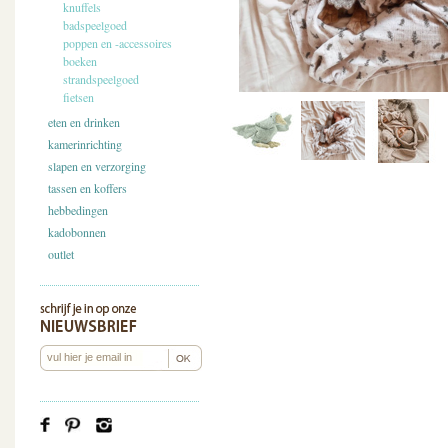
knuffels
badspeelgoed
poppen en -accessoires
boeken
strandspeelgoed
fietsen
eten en drinken
kamerinrichting
slapen en verzorging
tassen en koffers
hebbedingen
kadobonnen
outlet