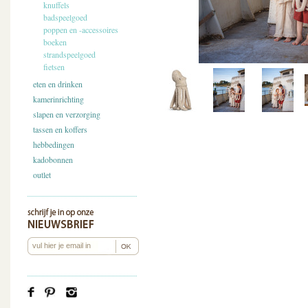
knuffels
badspeelgoed
poppen en -accessoires
boeken
strandspeelgoed
fietsen
eten en drinken
kamerinrichting
slapen en verzorging
tassen en koffers
hebbedingen
kadobonnen
outlet