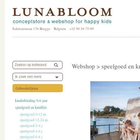
Eekhoutstraat 17b Brugge Belgium +32 50 34 75 09
Webshop >
speelgoed en k
Ik zoek een merk
Geboortelijsten
kinderkleding 0-6 jaar
speelgoed en knuffels
speelgoed 0-12 m
speelgoed 12-24 m
speelgoed 2-4 j
speelgoed 4-6 j
speelgoed 6-8 j