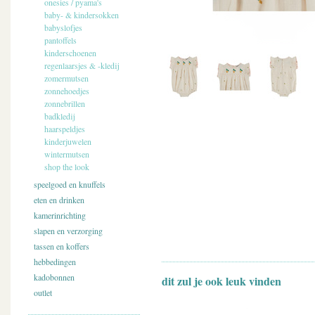
onesies / pyama's
baby- & kindersokken
babyslofjes
pantoffels
kinderschoenen
regenlaarsjes & -kledij
zomermutsen
zonnehoedjes
zonnebrillen
badkledij
haarspeldjes
kinderjuwelen
wintermutsen
shop the look
speelgoed en knuffels
eten en drinken
kamerinrichting
slapen en verzorging
tassen en koffers
hebbedingen
kadobonnen
dit zul je ook leuk vinden
outlet