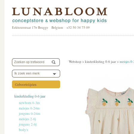
Eekhoutstraat 17b Brugge Belgium +32 50 34 75 09
Webshop >
kinderkleding 0-6 jaar
>
meisjes 0
Ik zoek een merk
Geboortelijsten
kinderkleding 0-6 jaar
newborn 0-3m
meisjes 0-24m
jongens 0-24m
meisjes 2-6j
jongens 2-6j
body's