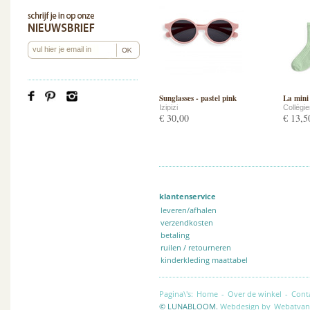
Sunglasses - pastel pink
La mini
Izipizi
Collégi
€ 30,00
€ 13,5
klantenservice
leveren/afhalen
verzendkosten
betaling
ruilen / retourneren
kinderkleding maattabel
Pagina\'s:
Home
-
Over de winkel
-
Cont
© LUNABLOOM.
Webdesign by
Webatvan