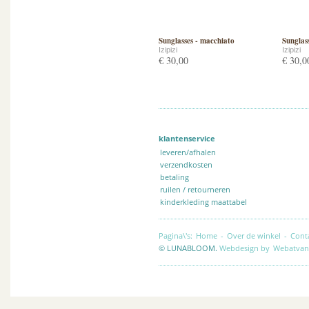
Sunglasses - macchiato
Sunglas
Izipizi
Izipizi
€ 30,00
€ 30,0
klantenservice
leveren/afhalen
verzendkosten
betaling
ruilen / retourneren
kinderkleding maattabel
Pagina\'s:
Home
-
Over de winkel
-
Cont
© LUNABLOOM.
Webdesign by
Webatvan