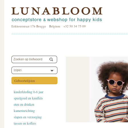
Eekhoutstraat 17b Brugge Belgium +32 50 34 75 09
Izipizi
Geboortelijsten
kinderkleding 0-6 jaar
speelgoed en knuffels
eten en drinken
kamerinrichting
slapen en verzorging
tassen en koffers