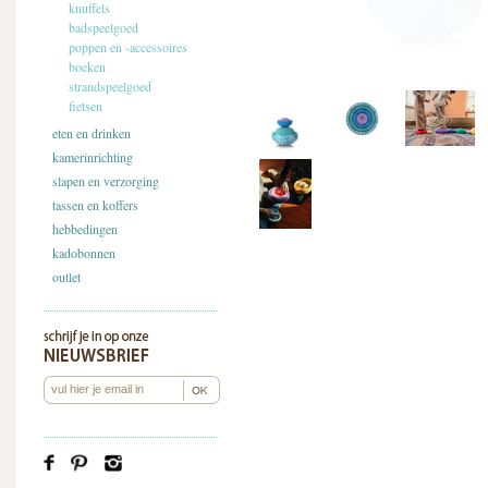
knuffels
badspeelgoed
poppen en -accessoires
boeken
strandspeelgoed
fietsen
eten en drinken
kamerinrichting
slapen en verzorging
tassen en koffers
hebbedingen
kadobonnen
outlet