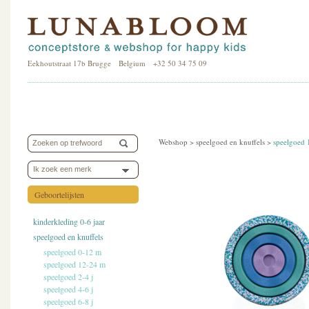
Eekhoutstraat 17b Brugge Belgium +32 50 34 75 09
Webshop >
speelgoed en knuffels
>
speelgoed
Ik zoek een merk
Geboortelijsten
kinderkleding 0-6 jaar
speelgoed en knuffels
speelgoed 0-12 m
speelgoed 12-24 m
speelgoed 2-4 j
speelgoed 4-6 j
speelgoed 6-8 j