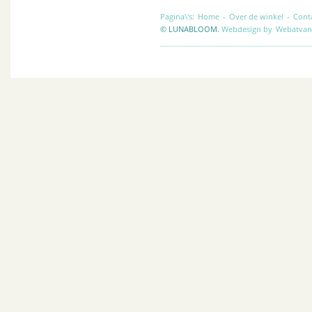
Pagina\'s:
Home
-
Over de winkel
-
Cont
© LUNABLOOM.
Webdesign by
Webatvan