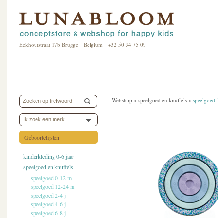
Eekhoutstraat 17b Brugge Belgium +32 50 34 75 09
Webshop >
speelgoed en knuffels
>
speelgoed
Ik zoek een merk
Geboortelijsten
kinderkleding 0-6 jaar
speelgoed en knuffels
speelgoed 0-12 m
speelgoed 12-24 m
speelgoed 2-4 j
speelgoed 4-6 j
speelgoed 6-8 j