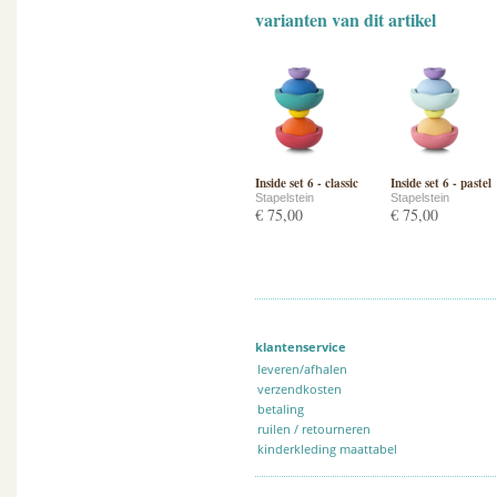
varianten van dit artikel
Inside set 6 - classic
Inside set 6 - pastel
Stapelstein
Stapelstein
€ 75,00
€ 75,00
klantenservice
leveren/afhalen
verzendkosten
betaling
ruilen / retourneren
kinderkleding maattabel