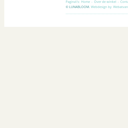
Pagina\'s:
Home
-
Over de winkel
-
Cont
© LUNABLOOM.
Webdesign by
Webatvan