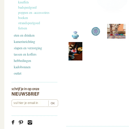
knuffels
badspeelgoed
poppen en -accessoires
boeken
strandspeelgoed
fietsen
eten en drinken
kamerinrichting
slapen en verzorging
tassen en koffers
hebbedingen
kadobonnen
outlet