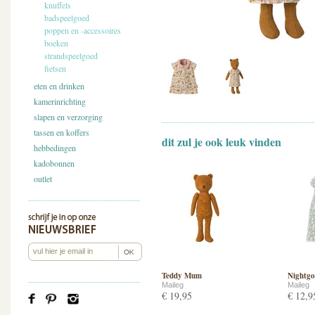
knuffels
badspeelgoed
poppen en -accessoires
boeken
strandspeelgoed
fietsen
eten en drinken
kamerinrichting
slapen en verzorging
tassen en koffers
dit zul je ook leuk vinden
hebbedingen
kadobonnen
outlet
Teddy Mum
Nightg
Maileg
Maileg
€ 19,95
€ 12,9