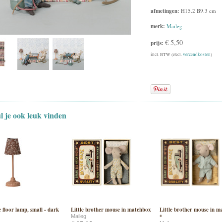
afmetingen:
H15.2 B9.3 cm
merk:
Maileg
€ 5,50
prijs:
incl. BTW (excl.
verzendkosten
)
ul je ook leuk vinden
 floor lamp, small - dark
Little brother mouse in matchbox
Little brother mouse in 
*
Maileg