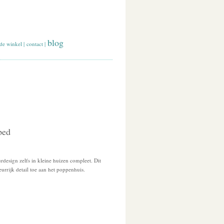
blog
de winkel
|
contact
|
ped
rdesign zelfs in kleine huizen compleet. Dit
urrijk detail toe aan het poppenhuis.