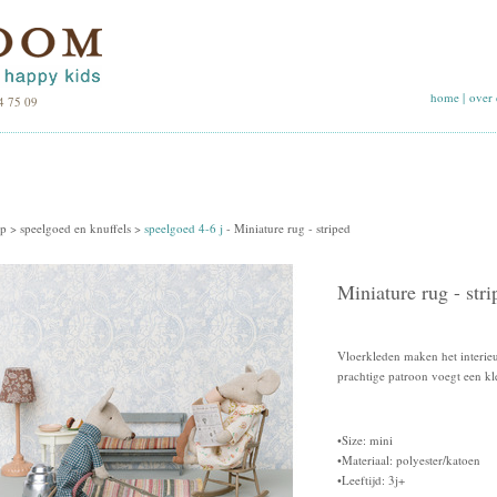
home
|
over 
4 75 09
p >
speelgoed en knuffels
>
speelgoed 4-6 j
-
Miniature rug - striped
Miniature rug - stri
Vloerkleden maken het interieu
prachtige patroon voegt een kle
•Size: mini
•Materiaal: polyester/katoen
•Leeftijd: 3j+