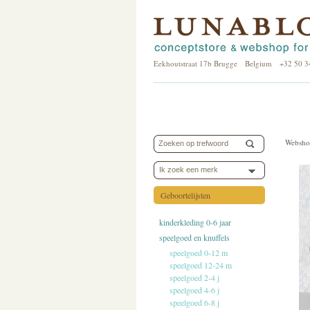
Eekhoutstraat 17b Brugge Belgium +32 50 3
Websho
Ik zoek een merk
Geboortelijsten
kinderkleding 0-6 jaar
speelgoed en knuffels
speelgoed 0-12 m
speelgoed 12-24 m
speelgoed 2-4 j
speelgoed 4-6 j
speelgoed 6-8 j