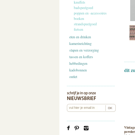
knuffels
badspeelgoed
poppen en -accessoires
boeken
strandspeelgoed
fietsen
eten en drinken
kamerinrichting
slapen en verzorging
tassen en koffers
hebbedingen
dit z
kadobonnen
outlet
Vintage
powder