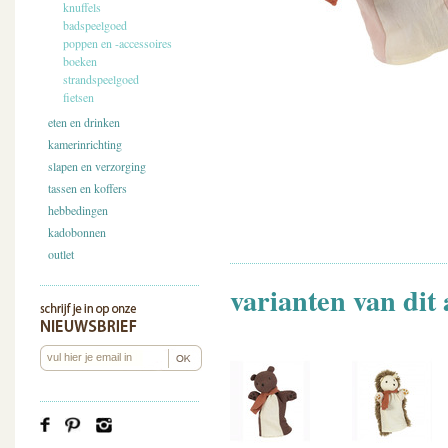
knuffels
badspeelgoed
poppen en -accessoires
boeken
strandspeelgoed
fietsen
eten en drinken
kamerinrichting
slapen en verzorging
tassen en koffers
hebbedingen
kadobonnen
outlet
varianten van dit 