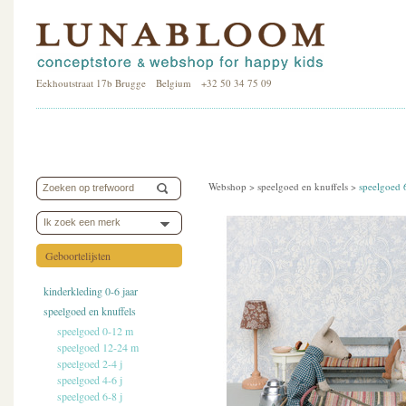
Eekhoutstraat 17b Brugge Belgium +32 50 34 75 09
Webshop >
speelgoed en knuffels
>
speelgoed 
Ik zoek een merk
Geboortelijsten
kinderkleding 0-6 jaar
speelgoed en knuffels
speelgoed 0-12 m
speelgoed 12-24 m
speelgoed 2-4 j
speelgoed 4-6 j
speelgoed 6-8 j