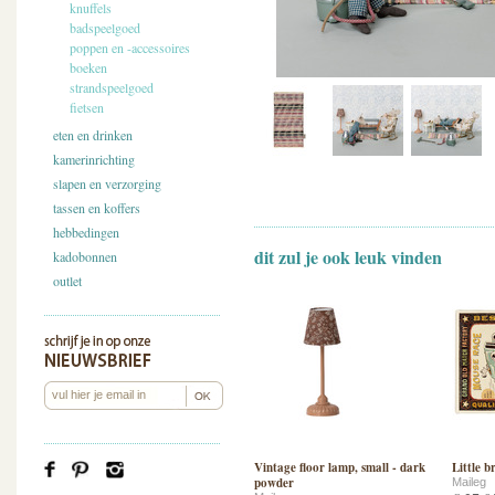
knuffels
badspeelgoed
poppen en -accessoires
boeken
strandspeelgoed
fietsen
eten en drinken
kamerinrichting
slapen en verzorging
tassen en koffers
hebbedingen
dit zul je ook leuk vinden
kadobonnen
outlet
Vintage floor lamp, small - dark
Little 
powder
Maileg