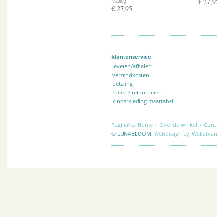
€ 27,9
Maileg
€ 27,95
klantenservice
leveren/afhalen
verzendkosten
betaling
ruilen / retourneren
kinderkleding maattabel
Pagina\'s:
Home
-
Over de winkel
-
Cont
© LUNABLOOM.
Webdesign by
Webatvan