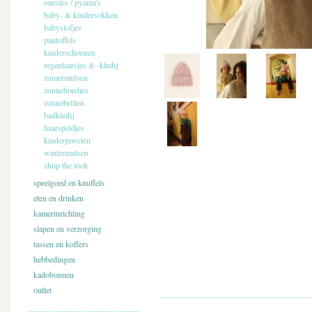
onesies / pyama's
baby- & kindersokken
babyslofjes
pantoffels
kinderschoenen
regenlaarsjes & -kledij
zomermutsen
zonnehoedjes
zonnebrillen
badkledij
haarspeldjes
kinderjuwelen
wintermutsen
shop the look
speelgoed en knuffels
eten en drinken
kamerinrichting
slapen en verzorging
tassen en koffers
hebbedingen
kadobonnen
outlet