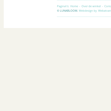
Pagina\'s:
Home
-
Over de winkel
-
Cont
© LUNABLOOM.
Webdesign by
Webatvan