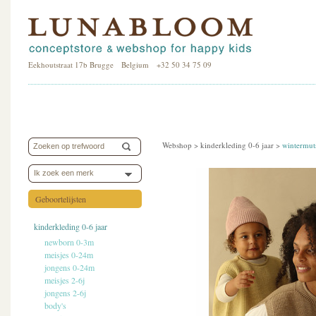
Eekhoutstraat 17b Brugge Belgium +32 50 34 75 09
Webshop >
kinderkleding 0-6 jaar
>
wintermut
Ik zoek een merk
Geboortelijsten
kinderkleding 0-6 jaar
newborn 0-3m
meisjes 0-24m
jongens 0-24m
meisjes 2-6j
jongens 2-6j
body's