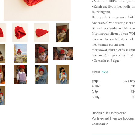
• Materiaal: 100% extra fijne I
• Reinigen: Het is niet nodig 
zelfreinigend.
Het is perfect om gewoon buite
Anders heel voorzichtig met 
Gebruik een wolwasmiddel om 
Machinewas alleen op een WO
risico omdat we de individuel
niet kunnen garanderen.
Merinowol jeukt niet en is ant
eczeem of een gevoelige huid
• Gemaakt in België
merk:
Hvid
prijs:
incl. BT
4/18m:
€4
2/5j:
€4
6/10j:
€5
Dit artikel is uitverkocht.
Vul je e-mail in en we houden
voorraad is.