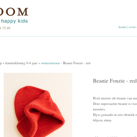
home
|
over 
4 75 09
p >
kinderkleding 0-6 jaar
>
wintermutsen
-
Beanie Fonzie - red
Beanie Fonzie - red
Hvid nieuwe rib beanie van m
Deze superzachte beanie is vo
moeders.
Hij is gemaakt in een ribsteek
blijven zitten.