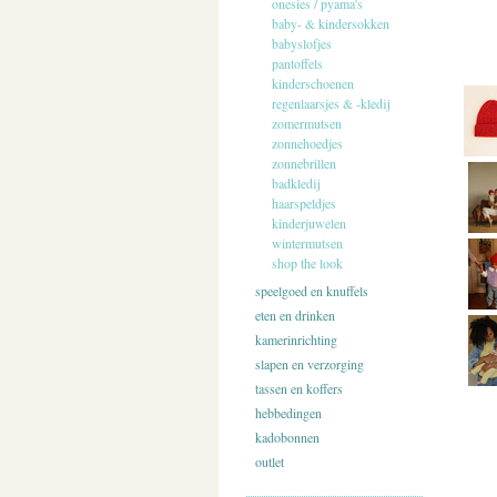
onesies / pyama's
baby- & kindersokken
babyslofjes
pantoffels
kinderschoenen
regenlaarsjes & -kledij
zomermutsen
zonnehoedjes
zonnebrillen
badkledij
haarspeldjes
kinderjuwelen
wintermutsen
shop the look
speelgoed en knuffels
eten en drinken
kamerinrichting
slapen en verzorging
tassen en koffers
hebbedingen
kadobonnen
outlet