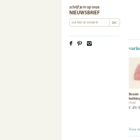
varia
Beanie 
bubble
Hvid
€ 49,
Toon me