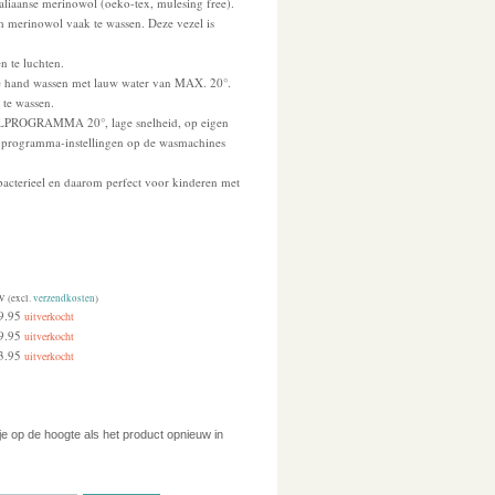
taliaanse merinowol (oeko-tex, mulesing free).
om merinowol vaak te wassen. Deze vezel is
n te luchten.
de hand wassen met lauw water van MAX. 20°.
te wassen.
LPROGRAMMA 20°, lage snelheid, op eigen
e programma-instellingen op de wasmachines
ibacterieel en daarom perfect voor kinderen met
W (excl.
verzendkosten
)
9.95
uitverkocht
9.95
uitverkocht
3.95
uitverkocht
 je op de hoogte als het product opnieuw in