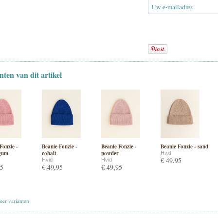
nten van dit artikel
Fonzie -
Beanie Fonzie -
Beanie Fonzie -
Beanie Fonzie - sand
gum
cobalt
powder
Hvid
€ 49,95
Hvid
Hvid
95
€ 49,95
€ 49,95
er varianten