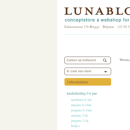
Eekhoutstraat 17b Brugge Belgium +32 50 3
Websho
Ik zoek een merk
Geboortelijsten
kinderkleding 0-6 jaar
newborn 0-3m
meisjes 0-24m
jongens 0-24m
meisjes 2-6j
jongens 2-6j
body's