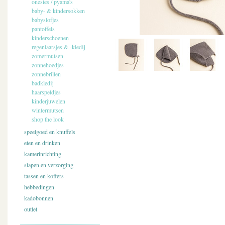
onesies / pyama's
baby- & kindersokken
babyslofjes
pantoffels
kinderschoenen
regenlaarsjes & -kledij
zomermutsen
zonnehoedjes
zonnebrillen
badkledij
haarspeldjes
kinderjuwelen
wintermutsen
shop the look
speelgoed en knuffels
eten en drinken
kamerinrichting
slapen en verzorging
tassen en koffers
hebbedingen
kadobonnen
outlet