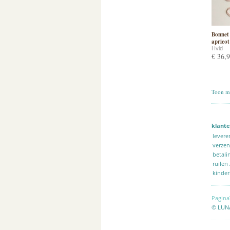
Bonnet 
apricot
Hvid
€ 36,
Toon me
klante
levere
verze
betali
ruilen
kinder
Pagina
© LUN