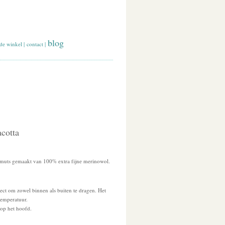
blog
de winkel
|
contact
|
acotta
 muts gemaakt van 100% extra fijne merinowol.
ect om zowel binnen als buiten te dragen. Het
temperatuur.
 op het hoofd.