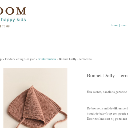
home
|
over 
4 75 09
p >
kinderkleding 0-6 jaar
>
wintermutsen
-
Bonnet Dolly - terracotta
Bonnet Dolly - terr
Een zachte, naadloos gebreide
De bonnet is middeldik en perf
houdt de baby's op een goede 
Door het lint sluit hij goed aan