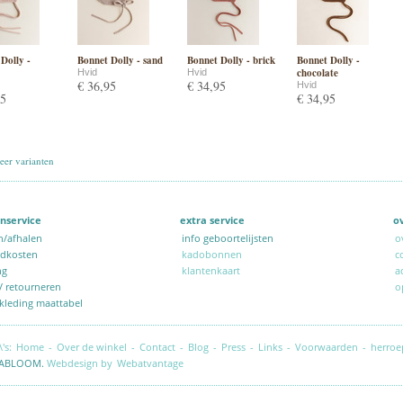
Dolly -
Bonnet Dolly - sand
Bonnet Dolly - brick
Bonnet Dolly -
chocolate
Hvid
Hvid
€ 36,95
€ 34,95
Hvid
95
€ 34,95
er varianten
nservice
extra service
o
n/afhalen
info geboortelijsten
o
ndkosten
kadobonnen
c
ng
klantenkaart
a
 / retourneren
o
kleding maattabel
\'s:
Home
-
Over de winkel
-
Contact
-
Blog
-
Press
-
Links
-
Voorwaarden
-
herroe
ABLOOM.
Webdesign by
Webatvantage