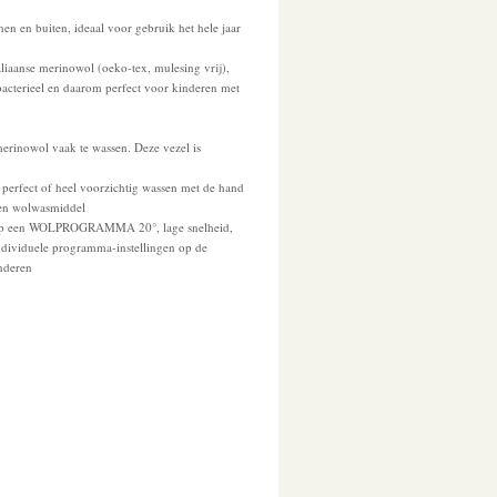
en en buiten, ideaal voor gebruik het hele jaar
aliaanse merinowol (oeko-tex, mulesing vrij),
ibacterieel en daarom perfect voor kinderen met
merinowol vaak te wassen. Deze vezel is
perfect of heel voorzichtig wassen met de hand
en wolwasmiddel
 op een WOLPROGRAMMA 20°, lage snelheid,
ndividuele programma-instellingen op de
nderen