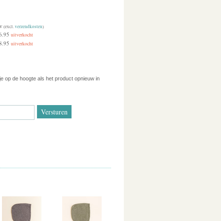
W (excl.
verzendkosten
)
6.95
uitverkocht
8.95
uitverkocht
 je op de hoogte als het product opnieuw in