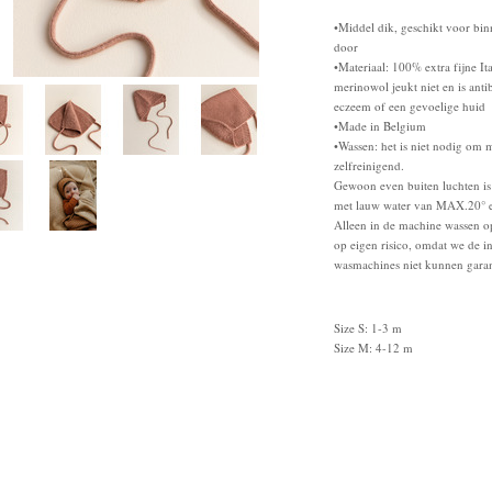
•Middel dik, geschikt voor binn
door
•Materiaal: 100% extra fijne It
merinowol jeukt niet en is ant
eczeem of een gevoelige huid
•Made in Belgium
•Wassen: het is niet nodig om 
zelfreinigend.
Gewoon even buiten luchten is 
met lauw water van MAX.20° 
Alleen in de machine wassen
op eigen risico, omdat we de i
wasmachines niet kunnen gara
Size S: 1-3 m
Size M: 4-12 m