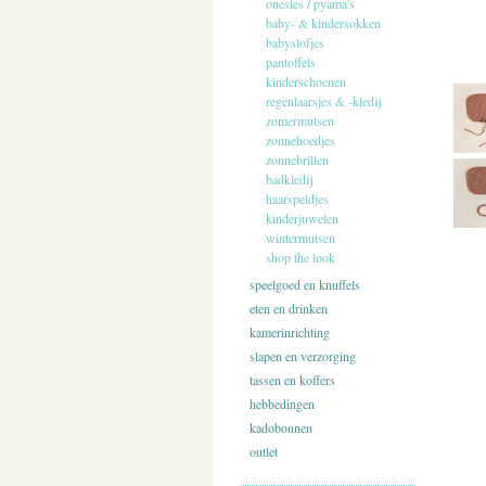
onesies / pyama's
baby- & kindersokken
babyslofjes
pantoffels
kinderschoenen
regenlaarsjes & -kledij
zomermutsen
zonnehoedjes
zonnebrillen
badkledij
haarspeldjes
kinderjuwelen
wintermutsen
shop the look
speelgoed en knuffels
eten en drinken
kamerinrichting
slapen en verzorging
tassen en koffers
hebbedingen
kadobonnen
outlet