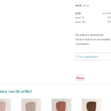
merk:
Hvid
prijs:
incl. BT
maat: S:
€3
maat: M:
€3
Dit artikel is uitverkocht.
Vul je e-mail in en we houden
voorraad is.
nten van dit artikel