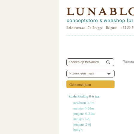
Eekhoutstraat 17b Brugge Belgium +32 50 3
Websho
Ik zoek een merk
Geboortelijsten
kinderkleding 0-6 jaar
newborn 0-3m
meisjes 0-24m
jongens 0-24m
meisjes 2-6j
jongens 2-6j
body's