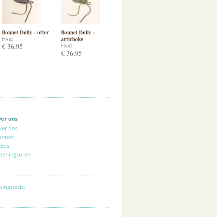
Bonnet Dolly - otter
Bonnet Dolly -
artichoke
Hvid
€ 36,95
Hvid
€ 36,95
ver ons
ver ons
ontact
dres
peningsuren
pingsrecht