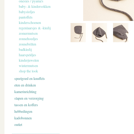
onesies / pyama's
baby- & kindersokken
babyslofjes
pantoffels
kinderschoenen
regenlaarsjes & -kledij
zomermutsen
zonnehoedjes
zonnebrillen
badkledij
haarspeldjes
kinderjuwelen
wintermutsen
shop the look
speelgoed en knuffels
eten en drinken
kamerinrichting
slapen en verzorging
tassen en koffers
hebbedingen
kadobonnen
outlet