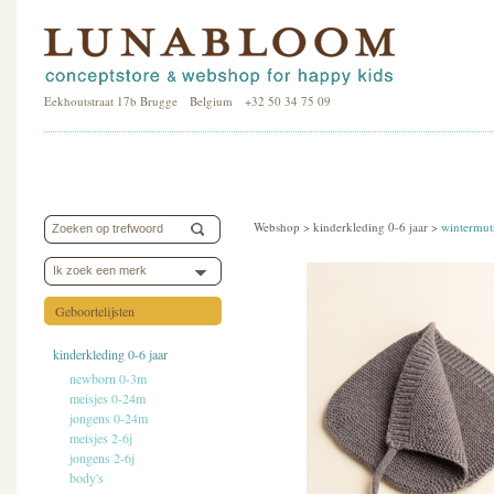
Eekhoutstraat 17b Brugge Belgium +32 50 34 75 09
Webshop >
kinderkleding 0-6 jaar
>
wintermut
Ik zoek een merk
Geboortelijsten
kinderkleding 0-6 jaar
newborn 0-3m
meisjes 0-24m
jongens 0-24m
meisjes 2-6j
jongens 2-6j
body's