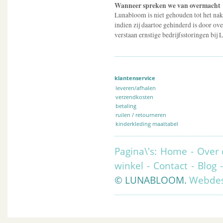
Wanneer spreken we van overmacht
Lunabloom is niet gehouden tot het nak
indien zij daartoe gehinderd is door o
verstaan ernstige bedrijfsstoringen bi
klantenservice
leveren/afhalen
verzendkosten
betaling
ruilen / retourneren
kinderkleding maattabel
Pagina\'s:
Home
-
Over 
winkel
-
Contact
-
Blog
© LUNABLOOM.
Webdes