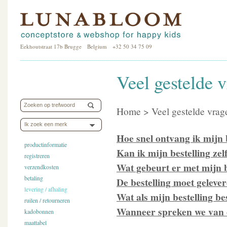
Eekhoutstraat 17b Brugge Belgium +32 50 34 75 09
Veel gestelde 
Home > Veel gestelde vrage
Ik zoek een merk
Hoe snel ontvang ik mijn b
productinformatie
Kan ik mijn bestelling zel
registreren
Wat gebeurt er met mijn be
verzendkosten
betaling
De bestelling moet gelever
levering / afhaling
Wat als mijn bestelling be
ruilen / retourneren
Wanneer spreken we van
kadobonnen
maattabel