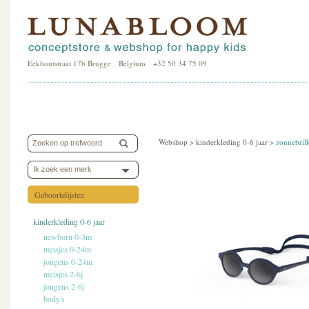
Eekhoutstraat 17b Brugge Belgium +32 50 34 75 09
Webshop >
kinderkleding 0-6 jaar
>
zonnebril
Ik zoek een merk
Geboortelijsten
kinderkleding 0-6 jaar
newborn 0-3m
meisjes 0-24m
jongens 0-24m
meisjes 2-6j
jongens 2-6j
body's