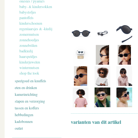
onesies / pyama's
baby- & kindersokken
babyslofjes
pantoffels
kinderschoenen
regenlaarsjes & -kledij
zomermutsen
zonnehoedjes
zonnebrillen
badkledij
haarspeldjes
kinderjuwelen
wintermutsen
shop the look
speelgoed en knuffels
eten en drinken
kamerinrichting
slapen en verzorging
tassen en koffers
hebbedingen
varianten van dit artikel
kadobonnen
outlet