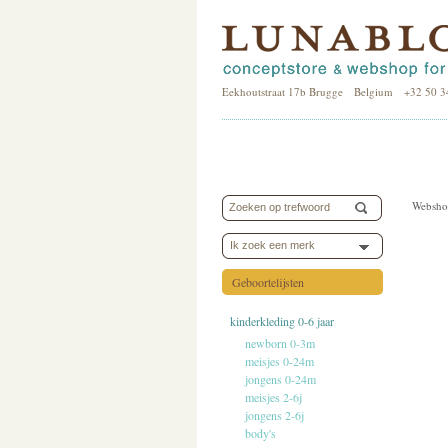
Eekhoutstraat 17b Brugge Belgium +32 50 3
Websho
Ik zoek een merk
Geboortelijsten
kinderkleding 0-6 jaar
newborn 0-3m
meisjes 0-24m
jongens 0-24m
meisjes 2-6j
jongens 2-6j
body's