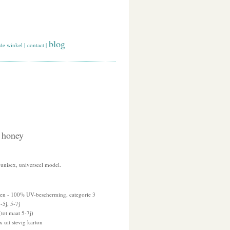
blog
de winkel
|
contact
|
w honey
 unisex, universeel model.
nzen - 100% UV-bescherming, categorie 3
-5j, 5-7j
tot maat 5-7j)
x uit stevig karton