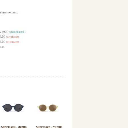
angegeven maat
W (excl.
verzendkosten
)
0.00
uitverkocht
0.00
uitverkocht
0.00
Sunglasses - denim
Sunglasses - vanilla