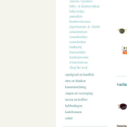
onesies / pyama's
baby- & kindersokken
babyslofjes
pantoffels
kinderschoenen
regenlaarsjes & -kledij
zomermutsen
zonnehoedjes
zonnebrillen
badkledij
haarspeldjes
kinderjuwelen
wintermutsen
shop the look
speelgoed en knuffels
eten en drinken
varia
kamerinrichting
slapen en verzorging
tassen en koffers
hebbedingen
kadobonnen
outlet
Sunglas