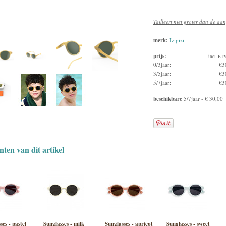
Tailleert niet groter dan de a
merk:
Izipizi
prijs:
incl. BT
0/3jaar:
€3
3/5jaar:
€3
5/7jaar:
€3
beschikbare
5/7jaar - € 30,00
nten van dit artikel
ses - pastel
Sunglasses - milk
Sunglasses - apricot
Sunglasses - sweet