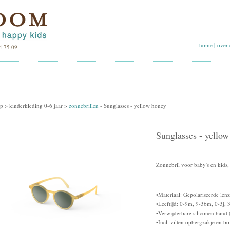
home
|
over 
4 75 09
p >
kinderkleding 0-6 jaar
>
zonnebrillen
-
Sunglasses - yellow honey
Sunglasses - yello
Zonnebril voor baby's en kids,
•Materiaal: Gepolariseerde le
•Leeftijd: 0-9m, 9-36m, 0-3j, 3
•Verwijderbare siliconen band (
•Incl. vilten opbergzakje en bo