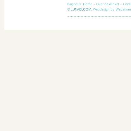
Pagina\'s:
Home
-
Over de winkel
-
Cont
© LUNABLOOM.
Webdesign by
Webatvan