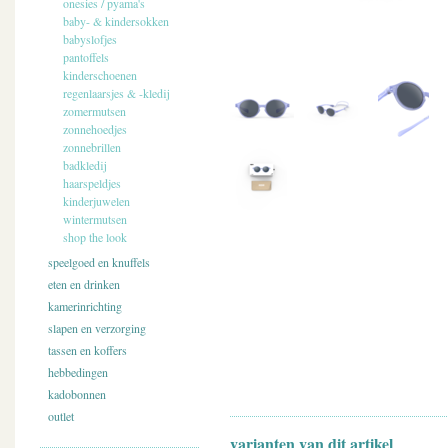
onesies / pyama's
baby- & kindersokken
babyslofjes
pantoffels
kinderschoenen
regenlaarsjes & -kledij
zomermutsen
zonnehoedjes
zonnebrillen
badkledij
haarspeldjes
kinderjuwelen
wintermutsen
shop the look
speelgoed en knuffels
eten en drinken
kamerinrichting
slapen en verzorging
tassen en koffers
hebbedingen
kadobonnen
outlet
varianten van dit artikel