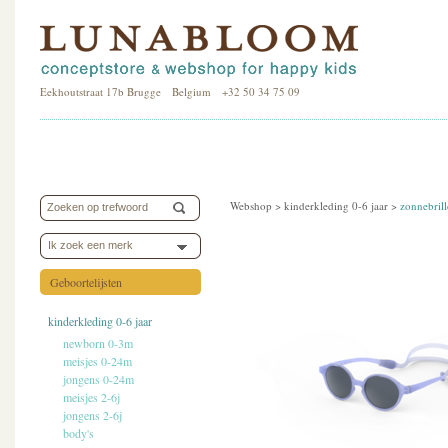
Eekhoutstraat 17b Brugge Belgium +32 50 34 75 09
Webshop >
kinderkleding 0-6 jaar
>
zonnebril
Ik zoek een merk
Geboortelijsten
kinderkleding 0-6 jaar
newborn 0-3m
meisjes 0-24m
jongens 0-24m
meisjes 2-6j
jongens 2-6j
body's