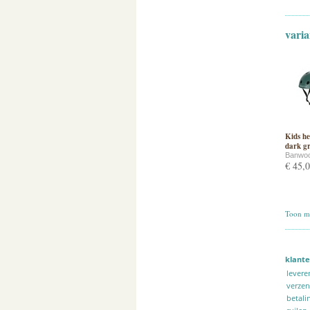
varia
Kids he
dark g
Banwo
€ 45,
Toon me
klante
levere
verze
betali