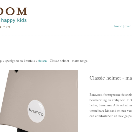
home
|
over 
4 75 09
p >
speelgoed en knuffels
>
fietsen
-
Classic helmet - matte beige
Classic helmet - ma
Banwood forestgroene fietshel
bescherming en veiligheid. Het 
lichte, duurzame ABS schaal m
verstelbare kinband en een ver
een comfortabele en stevige p