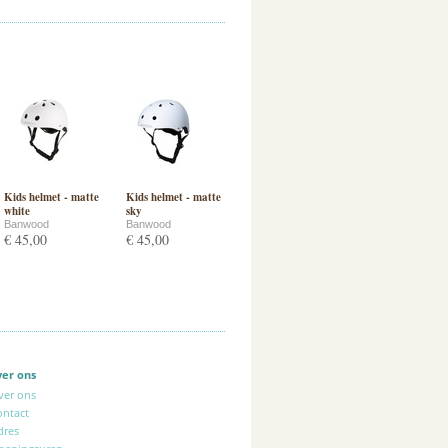
Kids helmet - matte
Kids helmet - matte
white
sky
Banwood
Banwood
€ 45,00
€ 45,00
ver ons
ver ons
ontact
dres