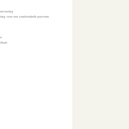
imvoering
uiting voor een comfortabele pasvorm
)
er
rkant