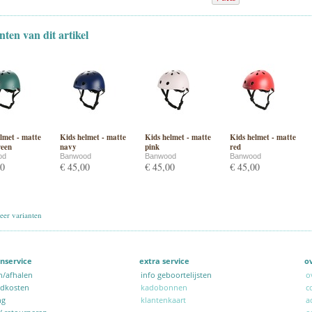
nten van dit artikel
lmet - matte
Kids helmet - matte
Kids helmet - matte
Kids helmet - matte
reen
navy
pink
red
od
Banwood
Banwood
Banwood
00
€ 45,00
€ 45,00
€ 45,00
er varianten
nservice
extra service
o
n/afhalen
info geboortelijsten
o
ndkosten
kadobonnen
c
ng
klantenkaart
a