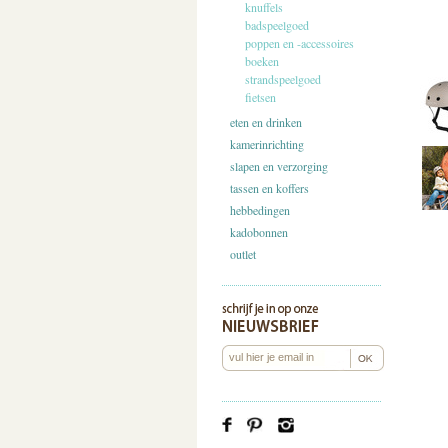
knuffels
badspeelgoed
poppen en -accessoires
boeken
strandspeelgoed
fietsen
eten en drinken
kamerinrichting
slapen en verzorging
tassen en koffers
hebbedingen
kadobonnen
outlet