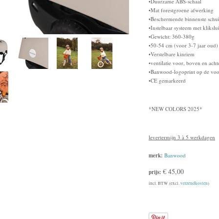
•Duurzame ABS-schaal
•Mat forestgroene afwerking
•Beschermende binnenste schu
•Instelbaar systeem met kliksl
•Gewicht: 360-380g
•50-54 cm (voor 3-7 jaar oud
•Verstelbare kinriem
•ventilatie voor, boven en acht
•Banwood-logoprint op de voo
•CE gemarkeerd
*NEW COLORS 2025*
levertermijn 3 à 5 werkdagen
merk:
Banwood
€ 45,00
prijs:
incl. BTW (excl.
verzendkosten
)