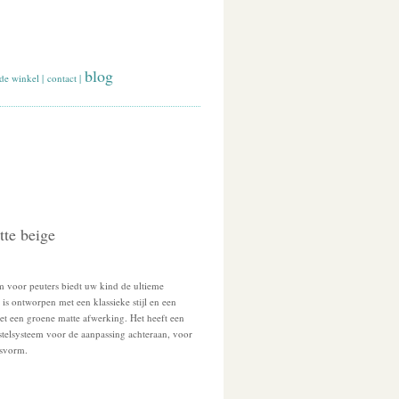
blog
de winkel
|
contact
|
tte beige
m voor peuters biedt uw kind de ultieme
is ontworpen met een klassieke stijl en een
et een groene matte afwerking. Het heeft een
stelsysteem voor de aanpassing achteraan, voor
asvorm.