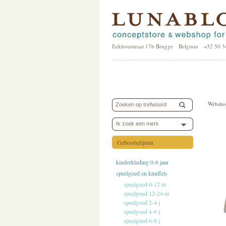
Eekhoutstraat 17b Brugge Belgium +32 50 3
Websho
Ik zoek een merk
Geboortelijsten
kinderkleding 0-6 jaar
speelgoed en knuffels
speelgoed 0-12 m
speelgoed 12-24 m
speelgoed 2-4 j
speelgoed 4-6 j
speelgoed 6-8 j