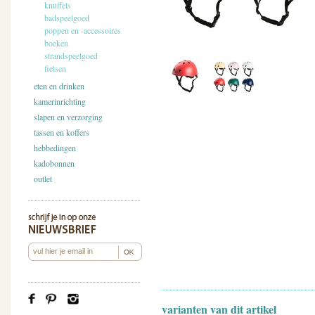
knuffels
badspeelgoed
poppen en -accessoires
boeken
strandspeelgoed
fietsen
eten en drinken
kamerinrichting
slapen en verzorging
tassen en koffers
hebbedingen
kadobonnen
outlet
varianten van dit artikel