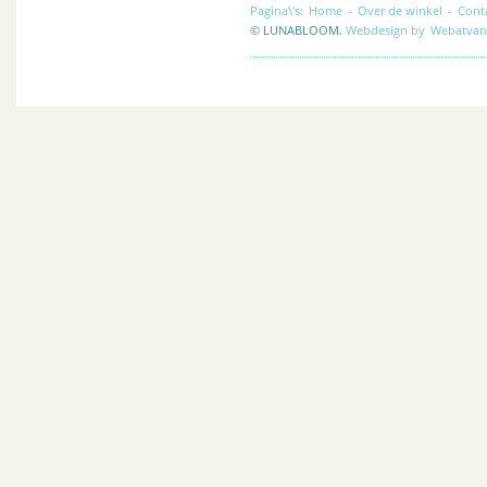
Pagina\'s:
Home
-
Over de winkel
-
Cont
© LUNABLOOM.
Webdesign by
Webatvan