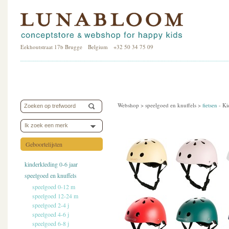
Eekhoutstraat 17b Brugge Belgium +32 50 34 75 09
Webshop >
speelgoed en knuffels
>
fietsen
-
Ki
Ik zoek een merk
Geboortelijsten
kinderkleding 0-6 jaar
speelgoed en knuffels
speelgoed 0-12 m
speelgoed 12-24 m
speelgoed 2-4 j
speelgoed 4-6 j
speelgoed 6-8 j