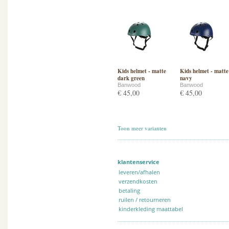
Kids helmet - matte
Kids helmet - matte
dark green
navy
Banwood
Banwood
€ 45,00
€ 45,00
Toon meer varianten
klantenservice
leveren/afhalen
verzendkosten
betaling
ruilen / retourneren
kinderkleding maattabel