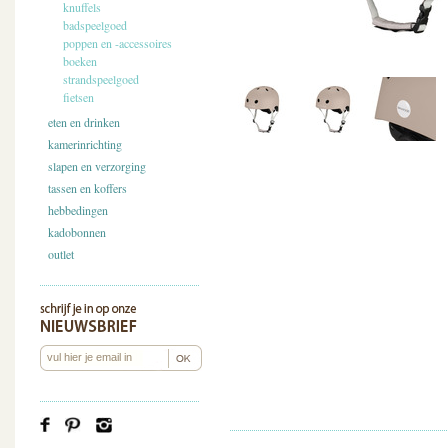
knuffels
badspeelgoed
poppen en -accessoires
boeken
strandspeelgoed
fietsen
eten en drinken
kamerinrichting
slapen en verzorging
tassen en koffers
hebbedingen
kadobonnen
outlet