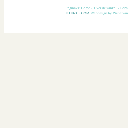
Pagina\'s:
Home
-
Over de winkel
-
Cont
© LUNABLOOM.
Webdesign by
Webatvan