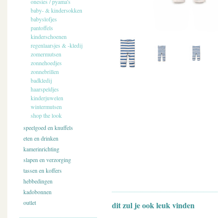
onesies / pyama's
baby- & kindersokken
babyslofjes
pantoffels
kinderschoenen
regenlaarsjes & -kledij
zomermutsen
zonnehoedjes
zonnebrillen
badkledij
haarspeldjes
kinderjuwelen
wintermutsen
shop the look
speelgoed en knuffels
eten en drinken
kamerinrichting
slapen en verzorging
tassen en koffers
hebbedingen
kadobonnen
outlet
dit zul je ook leuk vinden