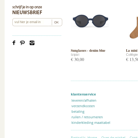
Sunglasses - denim blue
La mini
Izipizi
Collégi
€ 30,00
€ 13,5
klantenservice
leveren/afhalen
verzendkosten
betaling
ruilen / retourneren
kinderkleding maattabel
Pagina\'s:
Home
-
Over de winkel
-
Cont