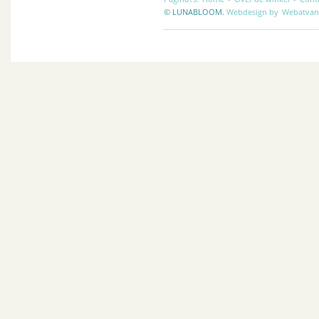
© LUNABLOOM.
Webdesign by
Webatvan