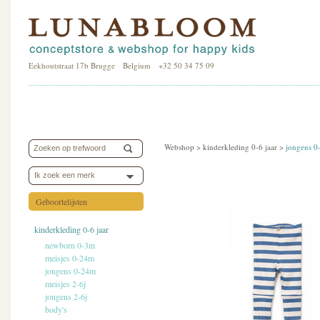
Eekhoutstraat 17b Brugge Belgium +32 50 34 75 09
Webshop >
kinderkleding 0-6 jaar
>
jongens 
Ik zoek een merk
Geboortelijsten
kinderkleding 0-6 jaar
newborn 0-3m
meisjes 0-24m
jongens 0-24m
meisjes 2-6j
jongens 2-6j
body's