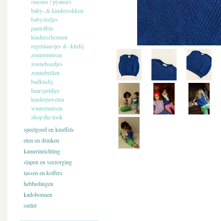
onesies / pyama's
baby- & kindersokken
babyslofjes
pantoffels
kinderschoenen
regenlaarsjes & -kledij
zomermutsen
zonnehoedjes
zonnebrillen
badkledij
haarspeldjes
kinderjuwelen
wintermutsen
shop the look
speelgoed en knuffels
eten en drinken
kamerinrichting
slapen en verzorging
tassen en koffers
hebbedingen
kadobonnen
outlet