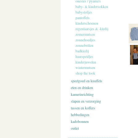
onesies / pyama's
baby- & kindersokken
babyslofjes
pantoffels
kinderschoenen
regenlaarsjes & -kledij
zomermutsen
zonnehoedjes
zonnebrillen
badkledij
haarspeldjes
kinderjuwelen
wintermutsen
shop the look
speelgoed en knuffels
eten en drinken
kamerinrichting
slapen en verzorging
tassen en koffers
hebbedingen
kadobonnen
outlet