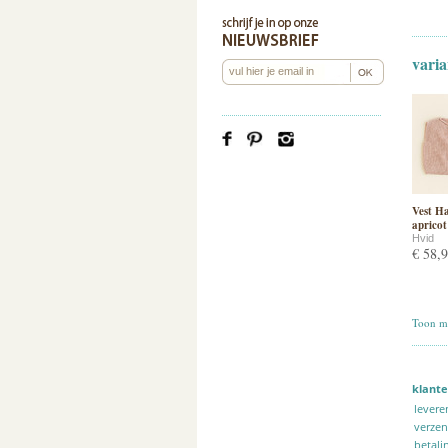
varia
Vest H
apricot
Hvid
€ 58,
Toon me
klante
levere
verze
betali