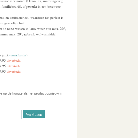
aliaanse merinowol (Oeko-Tex, mulesing-vrij)
 familiebedrijf, afgewerkt in een beschutte
nd en antibacterieel, waardoor het perfect is
en gevoelige huid
et de hand wassen in lauw water van max. 20°,
ramma max. 20°, gebruik wolwasmiddel
W (excl.
verzendkosten
)
9.95
uitverkocht
9.95
uitverkocht
9.95
uitverkocht
 je op de hoogte als het product opnieuw in