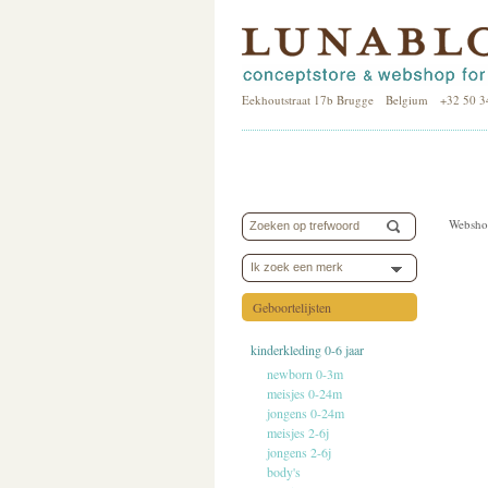
Eekhoutstraat 17b Brugge Belgium +32 50 3
Websho
Ik zoek een merk
Geboortelijsten
kinderkleding 0-6 jaar
newborn 0-3m
meisjes 0-24m
jongens 0-24m
meisjes 2-6j
jongens 2-6j
body's