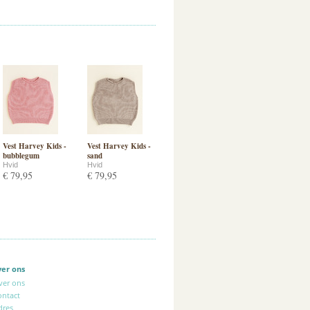
Vest Harvey Kids -
Vest Harvey Kids -
bubblegum
sand
Hvid
Hvid
€ 79,95
€ 79,95
ver ons
ver ons
ontact
dres