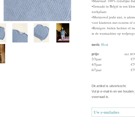
•Materiaal: 100% extrafijne It
•Gemaakt in België in een klein
werkplaats
•Merinowol jeukt niet, is ademe
voor kinderen met eczeem of e
•Reinigen: buiten luchten of m
in de wasmachine op wolprog
merk:
Hvid
prijs:
incl. BT
2/3jaar:
€7
4/5jaar:
€7
6/7jaar:
€7
Dit artikel is uitverkocht.
Vul je e-mail in en we houden
voorraad is.