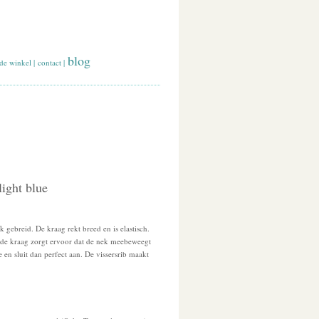
blog
de winkel
|
contact
|
light blue
uk gebreid. De kraag rekt breed en is elastisch.
in de kraag zorgt ervoor dat de nek meebeweegt
e en sluit dan perfect aan. De vissersrib maakt