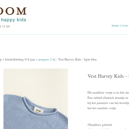
home
|
over 
4 75 09
p >
kinderkleding 0-6 jaar
>
jongens 2-6j
-
Vest Harvey Kids - light blue
Vest Harvey Kids - 
Dit naadloze vestje is in één st
Een subtiel elastisch draadje 
bij het passeren van het hoofdj
het het zachtste vestje.
•Naadloos gebreid