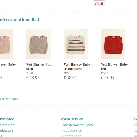
nten van dit artikel
arvey Baby -
Vest Harvey Baby -
Vest Harvey Baby -
Vest Harvey Baby -
sand
cream/mocha
red
Hvid
Hvid
Hvid
95
€ 58,95
€ 58,95
€ 58,95
er varianten
nservice
extra service
o
n/afhalen
info geboortelijsten
o
ndkosten
kadobonnen
c
ng
klantenkaart
a