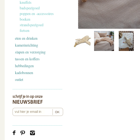
knuffels
badspeelgoed
poppen en -accessoires
boeken
strandspeelgoed
fietsen
eten en drinken
kamerinrichting
slapen en verzorging
tassen en koffers
hebbedingen
kadobonnen
outlet