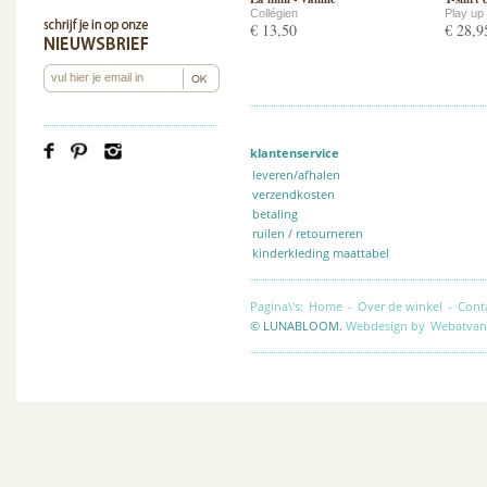
Collégien
Play up
€ 13,50
€ 28,9
klantenservice
leveren/afhalen
verzendkosten
betaling
ruilen / retourneren
kinderkleding maattabel
Pagina\'s:
Home
-
Over de winkel
-
Cont
© LUNABLOOM.
Webdesign by
Webatvan