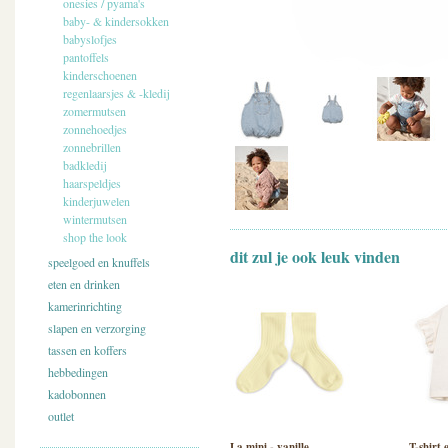
onesies / pyama's
baby- & kindersokken
babyslofjes
pantoffels
kinderschoenen
regenlaarsjes & -kledij
zomermutsen
zonnehoedjes
zonnebrillen
badkledij
haarspeldjes
kinderjuwelen
wintermutsen
shop the look
dit zul je ook leuk vinden
speelgoed en knuffels
eten en drinken
kamerinrichting
slapen en verzorging
tassen en koffers
hebbedingen
kadobonnen
outlet
La mini - vanille
T-shirt 