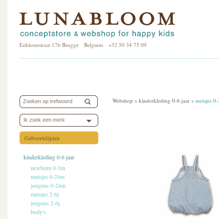
Eekhoutstraat 17b Brugge Belgium +32 50 34 75 09
Webshop >
kinderkleding 0-6 jaar
>
meisjes 0
Ik zoek een merk
Geboortelijsten
kinderkleding 0-6 jaar
newborn 0-3m
meisjes 0-24m
jongens 0-24m
meisjes 2-6j
jongens 2-6j
body's