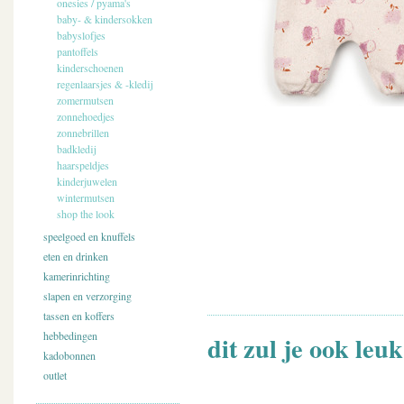
onesies / pyama's
baby- & kindersokken
babyslofjes
pantoffels
kinderschoenen
regenlaarsjes & -kledij
zomermutsen
zonnehoedjes
zonnebrillen
badkledij
haarspeldjes
kinderjuwelen
wintermutsen
shop the look
speelgoed en knuffels
eten en drinken
kamerinrichting
slapen en verzorging
tassen en koffers
hebbedingen
dit zul je ook leu
kadobonnen
outlet