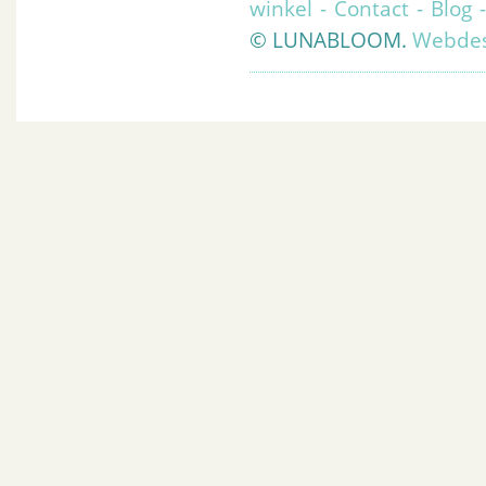
winkel
-
Contact
-
Blog
© LUNABLOOM.
Webdes