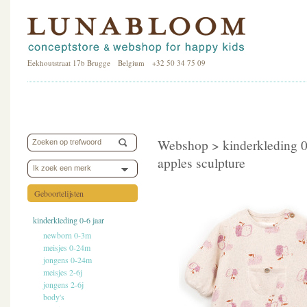
Eekhoutstraat 17b Brugge Belgium +32 50 34 75 09
Webshop >
kinderkleding 0
apples sculpture
Ik zoek een merk
Geboortelijsten
kinderkleding 0-6 jaar
newborn 0-3m
meisjes 0-24m
jongens 0-24m
meisjes 2-6j
jongens 2-6j
body's