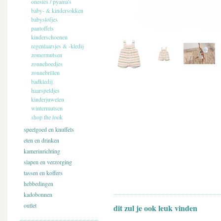
onesies / pyama's
baby- & kindersokken
babyslofjes
pantoffels
kinderschoenen
regenlaarsjes & -kledij
zomermutsen
zonnehoedjes
zonnebrillen
badkledij
haarspeldjes
kinderjuwelen
wintermutsen
shop the look
speelgoed en knuffels
eten en drinken
kamerinrichting
slapen en verzorging
tassen en koffers
hebbedingen
kadobonnen
outlet
dit zul je ook leuk vinden