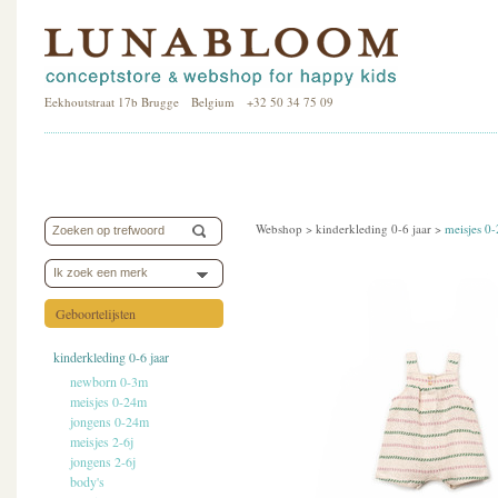
Eekhoutstraat 17b Brugge Belgium +32 50 34 75 09
Webshop >
kinderkleding 0-6 jaar
>
meisjes 0
Ik zoek een merk
Geboortelijsten
kinderkleding 0-6 jaar
newborn 0-3m
meisjes 0-24m
jongens 0-24m
meisjes 2-6j
jongens 2-6j
body's