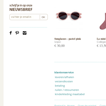
Sunglasses - pastel pink
La mini 
Izipizi
Collégi
€ 30,00
€ 13,5
klantenservice
leveren/afhalen
verzendkosten
betaling
ruilen / retourneren
kinderkleding maattabel
Pagina\'s:
Home
-
Over de winkel
-
Cont