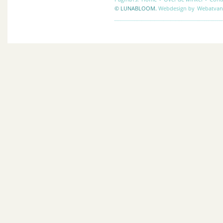
© LUNABLOOM.
Webdesign by
Webatvan