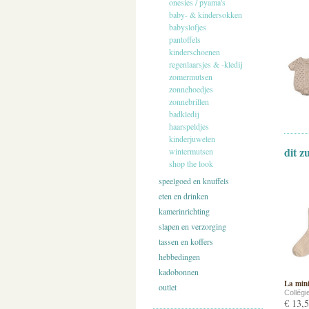
onesies / pyama's
baby- & kindersokken
babyslofjes
pantoffels
kinderschoenen
regenlaarsjes & -kledij
zomermutsen
zonnehoedjes
zonnebrillen
badkledij
haarspeldjes
kinderjuwelen
dit z
wintermutsen
shop the look
speelgoed en knuffels
eten en drinken
kamerinrichting
slapen en verzorging
tassen en koffers
hebbedingen
kadobonnen
La mini
outlet
Collégi
€ 13,