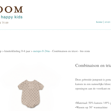
home
|
over 
4 75 09
p >
kinderkleding 0-6 jaar
>
meisjes 0-24m
-
Combinaison en tricot - bio resin
Combinaison en tric
Deze gebreide jumpsuit is gem
katoen in een natuurlijke kleu
openingen aan de voorkant en 
•Materiaal: 50% katoen / 49% 
•Wassen op 30° wasmachine