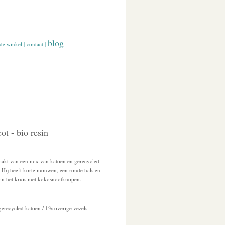
blog
de winkel
|
contact
|
ot - bio resin
aakt van een mix van katoen en gerecycled
r. Hij heeft korte mouwen, een ronde hals en
in het kruis met kokosnootknopen.
gerecycled katoen / 1% overige vezels