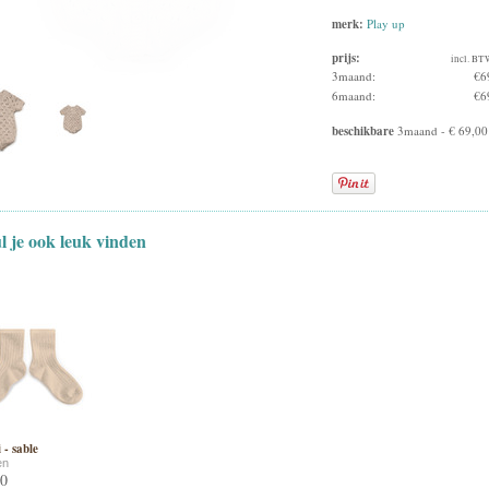
merk:
Play up
prijs:
incl. BT
3maand:
€6
6maand:
€6
beschikbare
3maand - € 69,00
ul je ook leuk vinden
 - sable
en
50