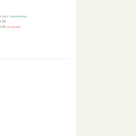
W (excl.
verzendkosten
)
9.00
9.00
uitverkocht