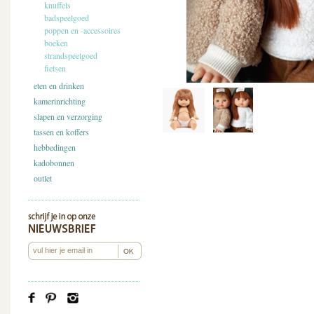
knuffels
badspeelgoed
poppen en -accessoires
boeken
strandspeelgoed
fietsen
eten en drinken
kamerinrichting
slapen en verzorging
tassen en koffers
hebbedingen
kadobonnen
outlet