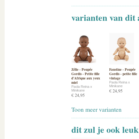
varianten van dit 
Zélie - Poupée
Faustine - Poupée
Gordis - Petite fille
Gordis - petite fille
d'Afrique aux yeux
vintage
miel
Paola Reina x
Minikane
Paola Reina x
€ 24,95
Minikane
€ 24,95
Toon meer varianten
dit zul je ook leu