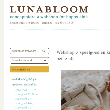
Eekhoutstraat 17b Brugge Belgium +32 50 34 75 09
Webshop >
speelgoed en k
petite fille
Ik zoek een merk
Geboortelijsten
kinderkleding 0-6 jaar
speelgoed en knuffels
speelgoed 0-12 m
speelgoed 12-24 m
speelgoed 2-4 j
speelgoed 4-6 j
speelgoed 6-8 j