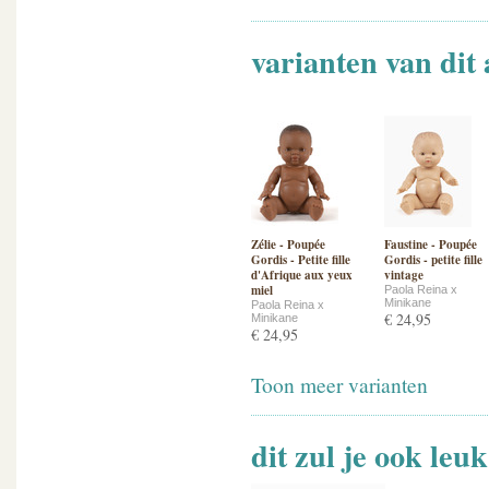
varianten van dit 
Zélie - Poupée
Faustine - Poupée
Gordis - Petite fille
Gordis - petite fille
d'Afrique aux yeux
vintage
miel
Paola Reina x
Minikane
Paola Reina x
€ 24,95
Minikane
€ 24,95
Toon meer varianten
dit zul je ook leu