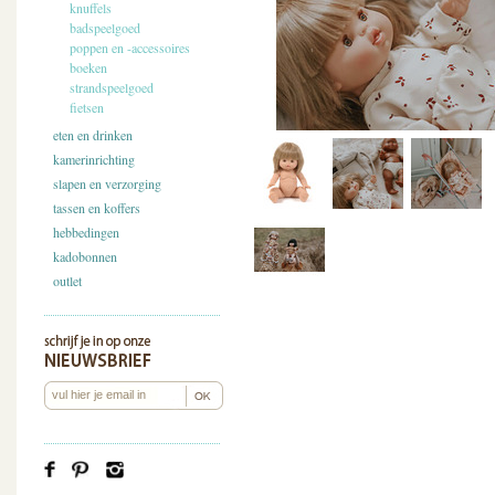
knuffels
badspeelgoed
poppen en -accessoires
boeken
strandspeelgoed
fietsen
eten en drinken
kamerinrichting
slapen en verzorging
tassen en koffers
hebbedingen
kadobonnen
outlet