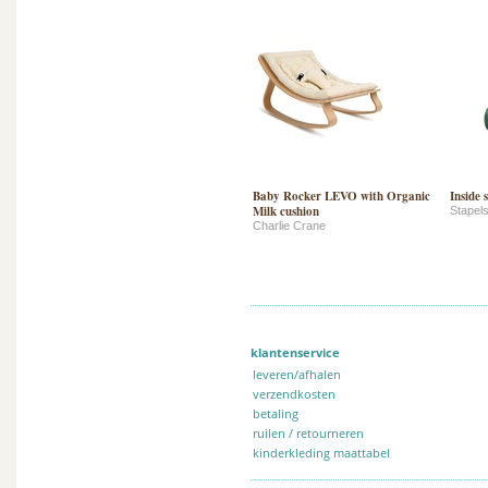
Baby Rocker LEVO with Organic
Inside s
Milk cushion
Stapels
Charlie Crane
klantenservice
leveren/afhalen
verzendkosten
betaling
ruilen / retourneren
kinderkleding maattabel