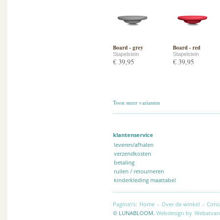
Board - grey
Board - red
Stapelstein
Stapelstein
€ 39,95
€ 39,95
Toon meer varianten
klantenservice
leveren/afhalen
verzendkosten
betaling
ruilen / retourneren
kinderkleding maattabel
Pagina\'s:
Home
-
Over de winkel
-
Cont
© LUNABLOOM.
Webdesign by
Webatvan