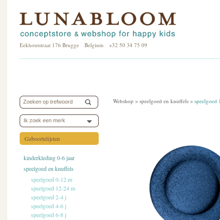
Eekhoutstraat 17b Brugge Belgium +32 50 34 75 09
Webshop >
speelgoed en knuffels
>
speelgoed
Ik zoek een merk
Geboortelijsten
kinderkleding 0-6 jaar
speelgoed en knuffels
speelgoed 0-12 m
speelgoed 12-24 m
speelgoed 2-4 j
speelgoed 4-6 j
speelgoed 6-8 j