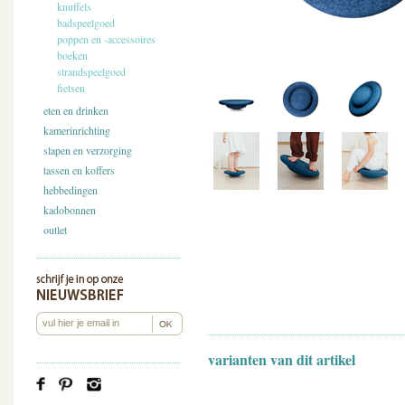
knuffels
badspeelgoed
poppen en -accessoires
boeken
strandspeelgoed
fietsen
eten en drinken
kamerinrichting
slapen en verzorging
tassen en koffers
hebbedingen
kadobonnen
outlet
varianten van dit artikel