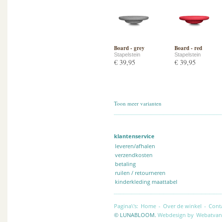
Board - grey
Board - red
Stapelstein
Stapelstein
€ 39,95
€ 39,95
Toon meer varianten
klantenservice
leveren/afhalen
verzendkosten
betaling
ruilen / retourneren
kinderkleding maattabel
Pagina\'s:
Home
-
Over de winkel
-
Cont
© LUNABLOOM.
Webdesign by
Webatvan