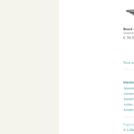
Board 
Stapels
€ 39,
Toon me
klante
levere
verze
betali
ruilen
kinder
Pagina
© LUN