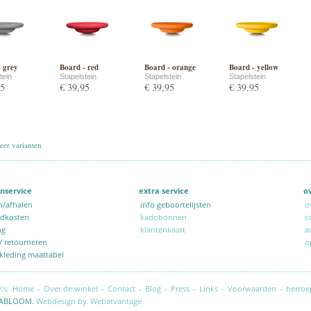
- grey
Board - red
Board - orange
Board - yellow
tein
Stapelstein
Stapelstein
Stapelstein
95
€ 39,95
€ 39,95
€ 39,95
er varianten
nservice
extra service
o
n/afhalen
info geboortelijsten
o
ndkosten
kadobonnen
c
ng
klantenkaart
a
 / retourneren
o
kleding maattabel
\'s:
Home
-
Over de winkel
-
Contact
-
Blog
-
Press
-
Links
-
Voorwaarden
-
herroe
ABLOOM.
Webdesign by
Webatvantage