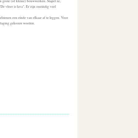
grote (of kleine) bouwwerken. Stapel ze,
 "De vloer is lava". Er zijn oneindig veel
tenen een einde van elkaar af te leggen. Voor
itdaging gekozen worden.