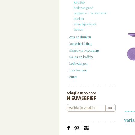
knuffels
badspeelgoed
poppen en -accessoires
boeken
strandspeelgoed
fietsen
eten en drinken
kamerinrichting
slapen en verzorging
tassen en koffers
hebbedingen
kadobonnen
outlet
varia