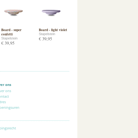
Board - super
Board - light violet
confetti
Stapelstein
€ 39,95
Stapelstein
€ 39,95
ver ons
ver ons
ontact
dres
peningsuren
pingsrecht