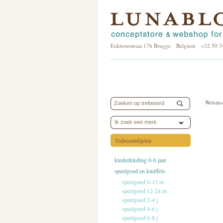
Eekhoutstraat 17b Brugge Belgium +32 50 3
Websho
Ik zoek een merk
Geboortelijsten
kinderkleding 0-6 jaar
speelgoed en knuffels
speelgoed 0-12 m
speelgoed 12-24 m
speelgoed 2-4 j
speelgoed 4-6 j
speelgoed 6-8 j