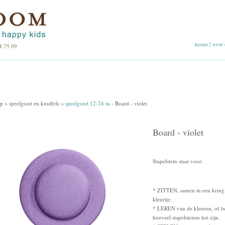
home
|
over 
4 75 09
p >
speelgoed en knuffels
>
speelgoed 12-24 m
-
Board - violet
Board - violet
Stapelstein staat voor:
* ZITTEN, samen in een kring. 
kleurtje.
* LEREN van de kleuren, of beg
hoeveel stapelstenen het zijn.