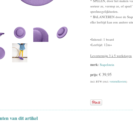
* SPELEN, door het maken van 
sorteer ze, verstop ze, of speel
speelmogelijkheden.
* BALANCEREN door de Stapels
elke leeftijd kan een andere u
•Inhoud: 1 board
•Leeftijd: 12m+
Levertermijn 3 à 5 werkdagen
merk:
Stapelstein
€ 39,95
prijs:
incl. BTW (excl.
verzendkosten
)
nten van dit artikel