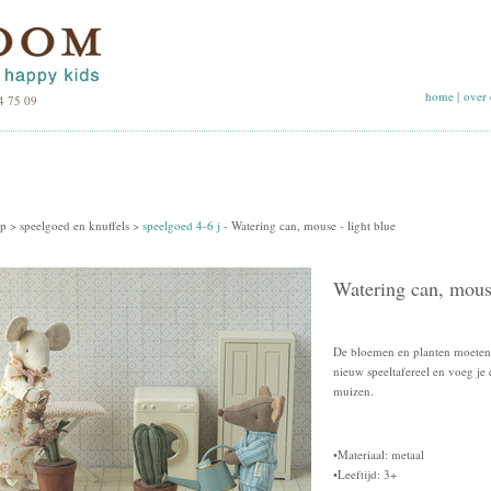
home
|
over 
4 75 09
p >
speelgoed en knuffels
>
speelgoed 4-6 j
-
Watering can, mouse - light blue
Watering can, mouse
De bloemen en planten moeten w
nieuw speeltafereel en voeg je
muizen.
•Materiaal: metaal
•Leeftijd: 3+