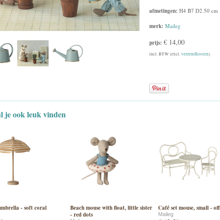
afmetingen:
H4 B7 D2.50 cm
merk:
Maileg
€ 14,00
prijs:
incl. BTW (excl.
verzendkosten
)
ul je ook leuk vinden
mbrella - soft coral
Beach mouse with float, little sister
Café set mouse, small - of
- red dots
Maileg