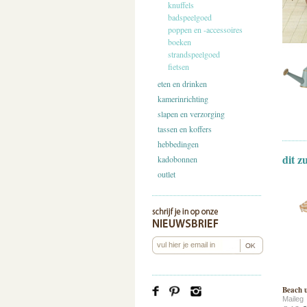
knuffels
badspeelgoed
poppen en -accessoires
boeken
strandspeelgoed
fietsen
eten en drinken
kamerinrichting
slapen en verzorging
tassen en koffers
hebbedingen
dit z
kadobonnen
outlet
Beach u
Maileg