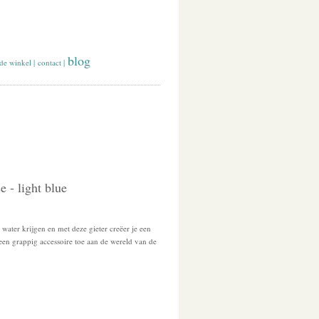
blog
de winkel
|
contact
|
 - light blue
ater krijgen en met deze gieter creëer je een
 een grappig accessoire toe aan de wereld van de