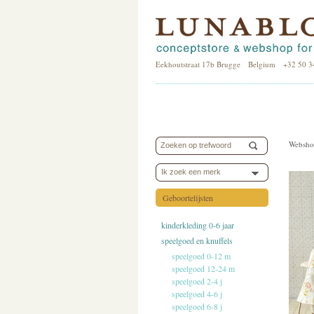
Eekhoutstraat 17b Brugge Belgium +32 50 3
Websho
Ik zoek een merk
Geboortelijsten
kinderkleding 0-6 jaar
speelgoed en knuffels
speelgoed 0-12 m
speelgoed 12-24 m
speelgoed 2-4 j
speelgoed 4-6 j
speelgoed 6-8 j