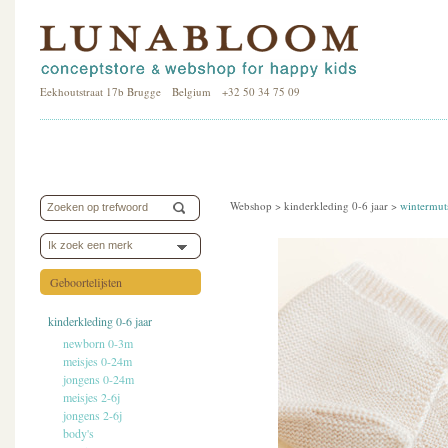
Eekhoutstraat 17b Brugge Belgium +32 50 34 75 09
Webshop >
kinderkleding 0-6 jaar
>
wintermut
Ik zoek een merk
Geboortelijsten
kinderkleding 0-6 jaar
newborn 0-3m
meisjes 0-24m
jongens 0-24m
meisjes 2-6j
jongens 2-6j
body's