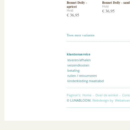
Bonnet Dolly -
Bonnet Dolly - sand
apricot
Hvid
€ 36,95
Hvid
€ 36,95
Toon meer varianten
klantenservice
leveren/afhalen
verzendkosten
betaling
ruilen / retourneren
kinderkleding maattabel
Pagina\'s:
Home
-
Over de winkel
-
Cont
© LUNABLOOM.
Webdesign by
Webatvan