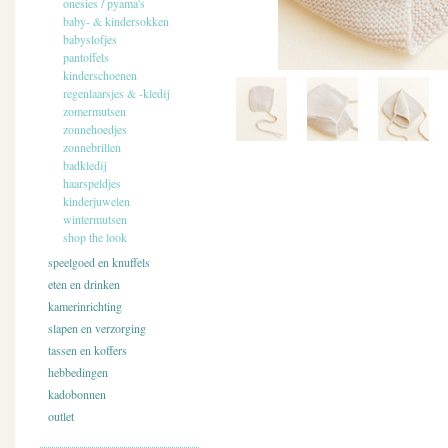
onesies / pyama's
baby- & kindersokken
babyslofjes
pantoffels
kinderschoenen
regenlaarsjes & -kledij
zomermutsen
zonnehoedjes
zonnebrillen
badkledij
haarspeldjes
kinderjuwelen
wintermutsen
shop the look
speelgoed en knuffels
eten en drinken
kamerinrichting
slapen en verzorging
tassen en koffers
hebbedingen
kadobonnen
outlet