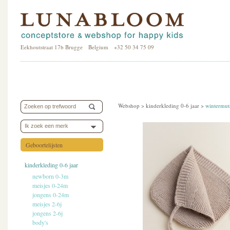
Eekhoutstraat 17b Brugge Belgium +32 50 34 75 09
Webshop >
kinderkleding 0-6 jaar
>
wintermut
Ik zoek een merk
Geboortelijsten
kinderkleding 0-6 jaar
newborn 0-3m
meisjes 0-24m
jongens 0-24m
meisjes 2-6j
jongens 2-6j
body's