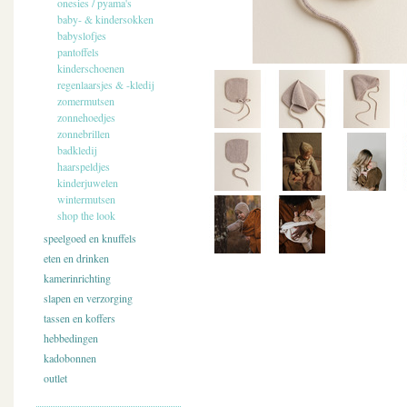
onesies / pyama's
baby- & kindersokken
babyslofjes
pantoffels
kinderschoenen
regenlaarsjes & -kledij
zomermutsen
zonnehoedjes
zonnebrillen
badkledij
haarspeldjes
kinderjuwelen
wintermutsen
shop the look
speelgoed en knuffels
eten en drinken
kamerinrichting
slapen en verzorging
tassen en koffers
hebbedingen
kadobonnen
outlet