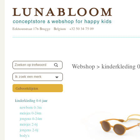
Eekhoutstraat 17b Brugge Belgium +32 50 34 75 09
Webshop >
kinderkleding 0
Ik zoek een merk
Geboortelijsten
kinderkleding 0-6 jaar
newborn 0-3m
meisjes 0-24m
jongens 0-24m
meisjes 2-6j
jongens 2-6j
body's