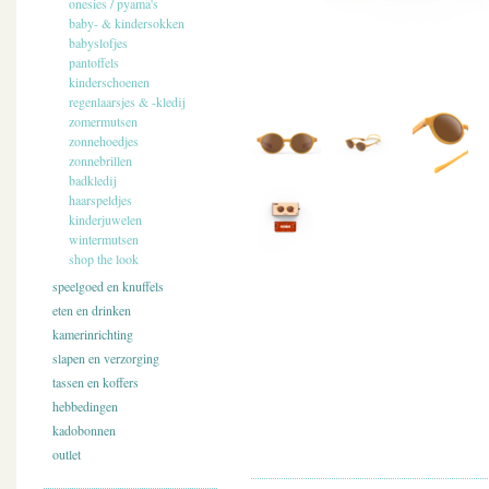
onesies / pyama's
baby- & kindersokken
babyslofjes
pantoffels
kinderschoenen
regenlaarsjes & -kledij
zomermutsen
zonnehoedjes
zonnebrillen
badkledij
haarspeldjes
kinderjuwelen
wintermutsen
shop the look
speelgoed en knuffels
eten en drinken
kamerinrichting
slapen en verzorging
tassen en koffers
hebbedingen
kadobonnen
outlet