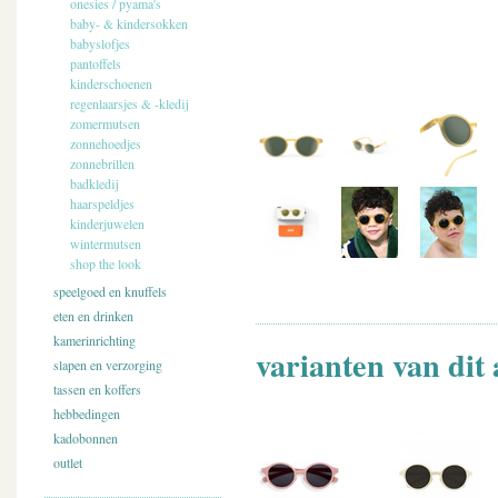
onesies / pyama's
baby- & kindersokken
babyslofjes
pantoffels
kinderschoenen
regenlaarsjes & -kledij
zomermutsen
zonnehoedjes
zonnebrillen
badkledij
haarspeldjes
kinderjuwelen
wintermutsen
shop the look
speelgoed en knuffels
eten en drinken
kamerinrichting
varianten van dit 
slapen en verzorging
tassen en koffers
hebbedingen
kadobonnen
outlet