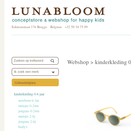
Eekhoutstraat 17b Brugge Belgium +32 50 34 75 09
Webshop >
kinderkleding 0
Ik zoek een merk
Geboortelijsten
kinderkleding 0-6 jaar
newborn 0-3m
meisjes 0-24m
jongens 0-24m
meisjes 2-6j
jongens 2-6j
body's