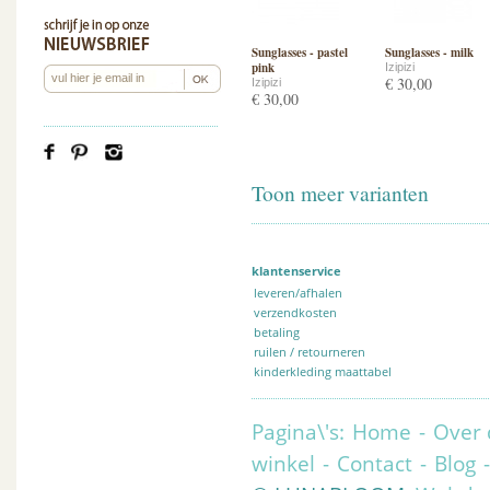
Sunglasses - pastel
Sunglasses - milk
pink
Izipizi
€ 30,00
Izipizi
€ 30,00
Toon meer varianten
klantenservice
leveren/afhalen
verzendkosten
betaling
ruilen / retourneren
kinderkleding maattabel
Pagina\'s:
Home
-
Over 
winkel
-
Contact
-
Blog