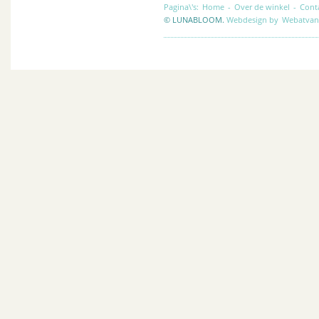
Pagina\'s:
Home
-
Over de winkel
-
Cont
© LUNABLOOM.
Webdesign by
Webatvan