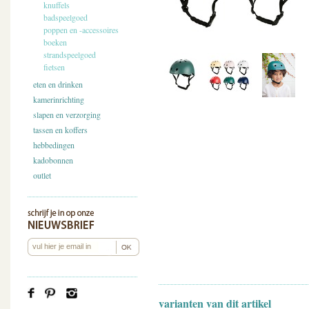
knuffels
badspeelgoed
poppen en -accessoires
boeken
strandspeelgoed
fietsen
eten en drinken
kamerinrichting
slapen en verzorging
tassen en koffers
hebbedingen
kadobonnen
outlet
varianten van dit artikel