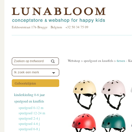
Eekhoutstraat 17b Brugge Belgium +32 50 34 75 09
Webshop >
speelgoed en knuffels
>
fietsen
-
Ki
Ik zoek een merk
Geboortelijsten
kinderkleding 0-6 jaar
speelgoed en knuffels
speelgoed 0-12 m
speelgoed 12-24 m
speelgoed 2-4 j
speelgoed 4-6 j
speelgoed 6-8 j