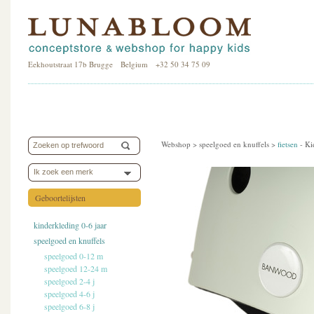
Eekhoutstraat 17b Brugge Belgium +32 50 34 75 09
Webshop >
speelgoed en knuffels
>
fietsen
-
Ki
Ik zoek een merk
Geboortelijsten
kinderkleding 0-6 jaar
speelgoed en knuffels
speelgoed 0-12 m
speelgoed 12-24 m
speelgoed 2-4 j
speelgoed 4-6 j
speelgoed 6-8 j