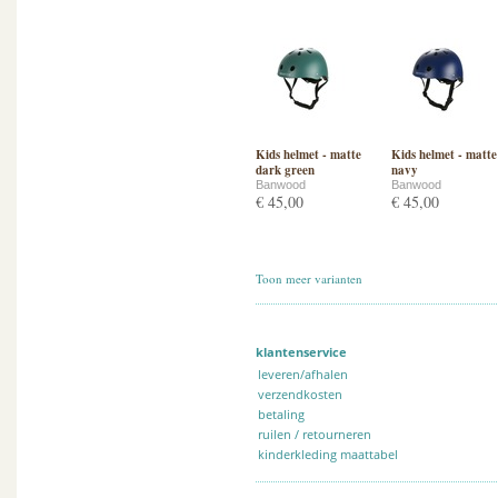
Kids helmet - matte
Kids helmet - matte
dark green
navy
Banwood
Banwood
€ 45,00
€ 45,00
Toon meer varianten
klantenservice
leveren/afhalen
verzendkosten
betaling
ruilen / retourneren
kinderkleding maattabel