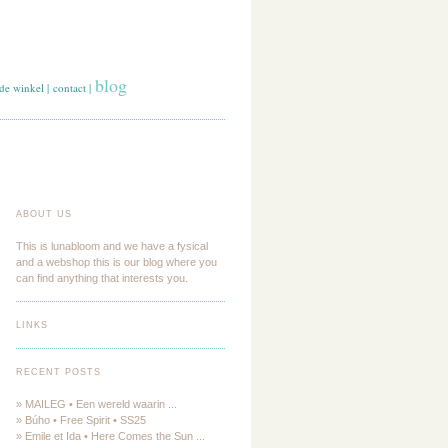
blog
de winkel
|
contact
|
ABOUT US
This is lunabloom and we have a fysical
and a webshop this is our blog where you
can find anything that interests you.
LINKS
RECENT POSTS
» MAILEG • Een wereld waarin ...
» Búho • Free Spirit • SS25
» Emile et Ida • Here Comes the Sun ...