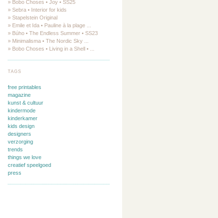
» Bobo Choses • Joy • SS25
» Sebra • Interior for kids
» Stapelstein Original
» Emile et Ida • Pauline à la plage ...
» Búho • The Endless Summer • SS23
» Minimalisma • The Nordic Sky ...
» Bobo Choses • Living in a Shell • ...
TAGS
free printables
magazine
kunst & cultuur
kindermode
kinderkamer
kids design
designers
verzorging
trends
things we love
creatief speelgoed
press