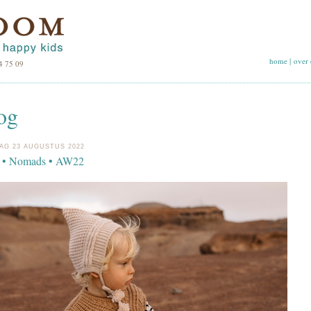
home
|
over 
4 75 09
og
AG 23 AUGUSTUS 2022
 • Nomads • AW22