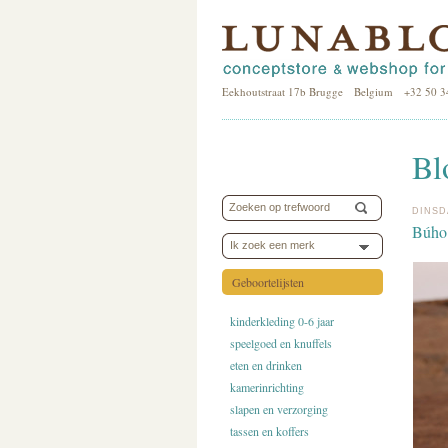
Eekhoutstraat 17b Brugge Belgium +32 50 3
Bl
DINSD
Búho
Ik zoek een merk
Geboortelijsten
kinderkleding 0-6 jaar
speelgoed en knuffels
eten en drinken
kamerinrichting
slapen en verzorging
tassen en koffers