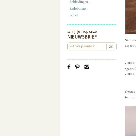
hebbedingen
kadobonnen
outlet
Sinds d
aspect 
•100% l
•gebrui
•100% l
Ontdek
in onz