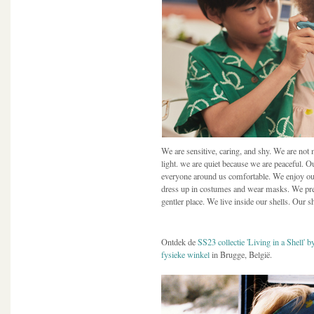
We are sensitive, caring, and shy. We are not m
light. we are quiet because we are peaceful. 
everyone around us comfortable. We enjoy our 
dress up in costumes and wear masks. We pref
gentler place. We live inside our shells. Our shy
Ontdek de
SS23 collectie 'Living in a Shell'
fysieke winkel
in Brugge, België.