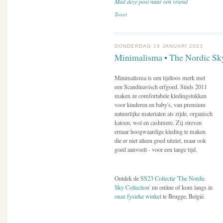
Mail deze post naar een vriend
Tweet
DONDERDAG 19 JANUARI 2023
Minimalisma • The Nordic Sky
Minimalisma is een tijdloos merk met
een Scandinavisch erfgoed. Sinds 2011
maken ze comfortabele kledingstukken
voor kinderen en baby's, van premium
natuurlijke materialen als zijde, organisch
katoen, wol en cashmere. Zij streven
ernaar hoogwaardige kleding te maken
die er niet alleen goed uitziet, maar ook
goed aanvoelt - voor een lange tijd.
Ontdek de
SS23 Collectie 'The Nordic
Sky Collection'
nu online of kom langs in
onze fysieke winkel
te Brugge, België.