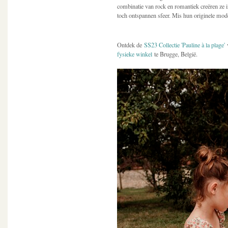
combinatie van rock en romantiek creëren ze 
toch ontspannen sfeer. Mis hun originele mode
Ontdek de
SS23 Collectie 'Pauline à la plage'
v
fysieke winkel
te Brugge, België.