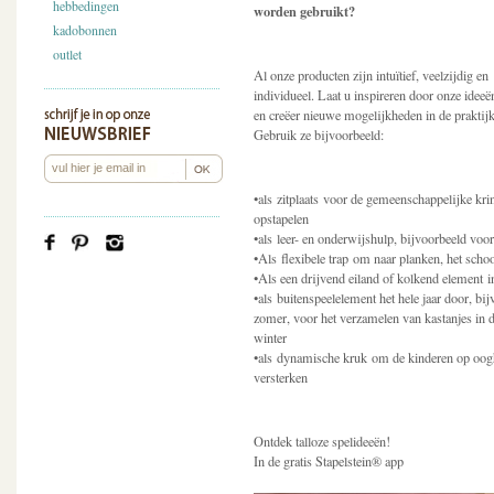
hebbedingen
worden gebruikt?
kadobonnen
outlet
Al onze producten zijn intuïtief, veelzijdig en
individueel. Laat u inspireren door onze ideeë
en creëer nieuwe mogelijkheden in de praktijk
Gebruik ze bijvoorbeeld:
•als zitplaats voor de gemeenschappelijke krin
opstapelen
•als leer- en onderwijshulp, bijvoorbeeld voor
•Als flexibele trap om naar planken, het schoo
•Als een drijvend eiland of kolkend element i
•als buitenspeelelement het hele jaar door, b
zomer, voor het verzamelen van kastanjes in d
winter
•als dynamische kruk om de kinderen op oogho
versterken
Ontdek talloze spelideeën!
In de gratis Stapelstein® app