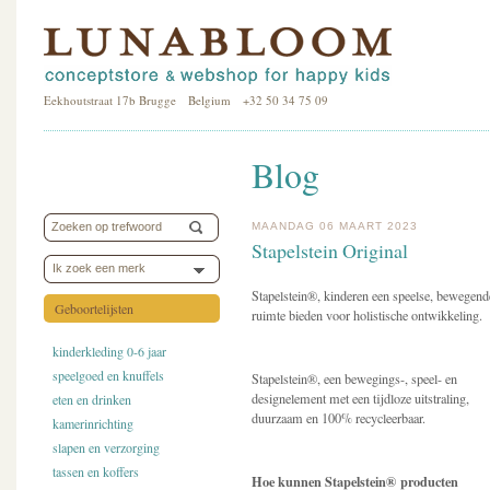
Eekhoutstraat 17b Brugge Belgium +32 50 34 75 09
Blog
MAANDAG 06 MAART 2023
Stapelstein Original
Ik zoek een merk
Stapelstein
®
, kinderen een speelse, bewegend
Geboortelijsten
ruimte bieden voor holistische ontwikkeling.
kinderkleding 0-6 jaar
speelgoed en knuffels
Stapelstein
®
, een bewegings-, speel- en
designelement met een tijdloze uitstraling,
eten en drinken
duurzaam en 100% recycleerbaar.
kamerinrichting
slapen en verzorging
tassen en koffers
Hoe kunnen Stapelstein
®
producten