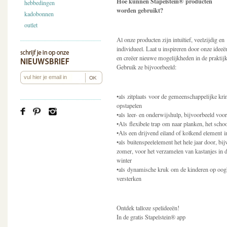
Hoe kunnen Stapelstein
®
producten
hebbedingen
worden gebruikt?
kadobonnen
outlet
Al onze producten zijn intuïtief, veelzijdig en
individueel. Laat u inspireren door onze ideeë
en creëer nieuwe mogelijkheden in de praktijk
Gebruik ze bijvoorbeeld:
•als zitplaats voor de gemeenschappelijke krin
opstapelen
•als leer- en onderwijshulp, bijvoorbeeld voor
•Als flexibele trap om naar planken, het schoo
•Als een drijvend eiland of kolkend element i
•als buitenspeelelement het hele jaar door, b
zomer, voor het verzamelen van kastanjes in d
winter
•als dynamische kruk om de kinderen op oogho
versterken
Ontdek talloze spelideeën!
In de gratis Stapelstein® app