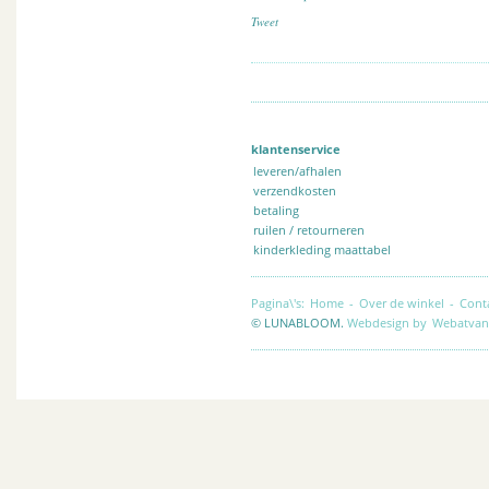
Tweet
klantenservice
leveren/afhalen
verzendkosten
betaling
ruilen / retourneren
kinderkleding maattabel
Pagina\'s:
Home
-
Over de winkel
-
Cont
© LUNABLOOM.
Webdesign by
Webatvan