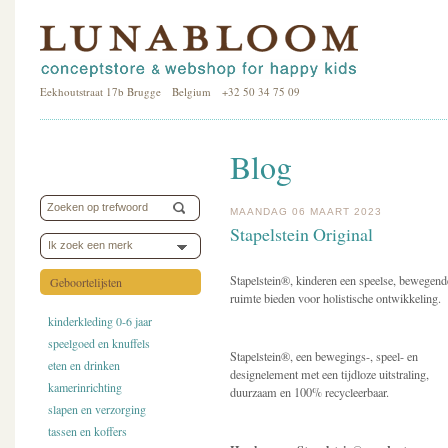
Eekhoutstraat 17b Brugge Belgium +32 50 34 75 09
Blog
MAANDAG 06 MAART 2023
Stapelstein Original
Ik zoek een merk
Stapelstein
®
, kinderen een speelse, bewegend
Geboortelijsten
ruimte bieden voor holistische ontwikkeling.
kinderkleding 0-6 jaar
speelgoed en knuffels
Stapelstein
®
, een bewegings-, speel- en
eten en drinken
designelement met een tijdloze uitstraling,
kamerinrichting
duurzaam en 100% recycleerbaar.
slapen en verzorging
tassen en koffers