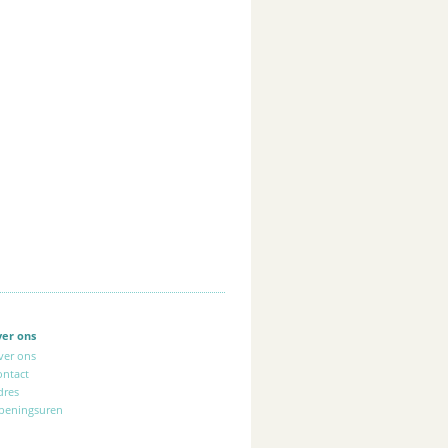
ver ons
ver ons
ontact
dres
peningsuren