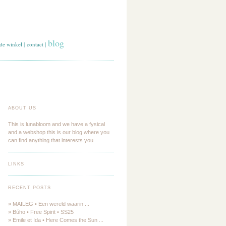
blog
de winkel
|
contact
|
ABOUT US
This is lunabloom and we have a fysical
and a webshop this is our blog where you
can find anything that interests you.
LINKS
RECENT POSTS
» MAILEG • Een wereld waarin ...
» Búho • Free Spirit • SS25
» Emile et Ida • Here Comes the Sun ...