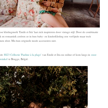
nse kledingmerk 'Emile et Ida' laat zich inspireren door vintage stijl. Door de combinatie
k en romantiek creëren ze in hun baby- en kinderkleding een verfijnde maar toch
nen sfeer. Mis hun originele mode accessoires niet.
 de
SS23 Collectie 'Pauline à la plage'
van Emile et Ida nu online of kom langs in
onze
 winkel
te Brugge, België.