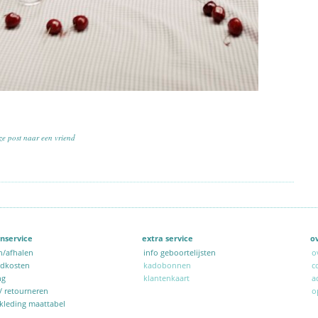
ze post naar een vriend
nservice
extra service
o
n/afhalen
info geboortelijsten
o
ndkosten
kadobonnen
c
ng
klantenkaart
a
 / retourneren
o
kleding maattabel