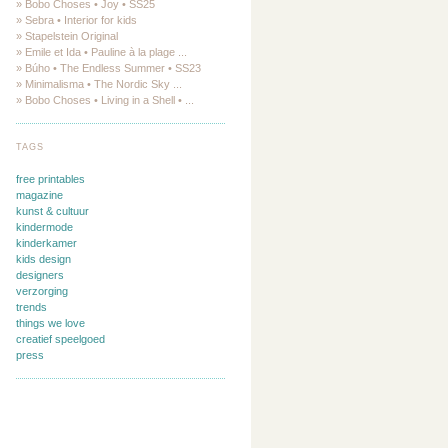
» Bobo Choses • Joy • SS25
» Sebra • Interior for kids
» Stapelstein Original
» Emile et Ida • Pauline à la plage ...
» Búho • The Endless Summer • SS23
» Minimalisma • The Nordic Sky ...
» Bobo Choses • Living in a Shell • ...
TAGS
free printables
magazine
kunst & cultuur
kindermode
kinderkamer
kids design
designers
verzorging
trends
things we love
creatief speelgoed
press