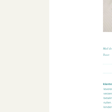
Mail de
Tweet
klante
levere
verze
betali
ruilen
kinder