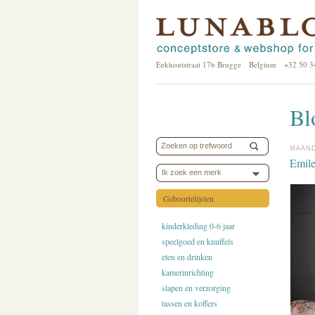
Eekhoutstraat 17b Brugge Belgium +32 50 3
Bl
MAAND
Emile
Ik zoek een merk
Geboortelijsten
kinderkleding 0-6 jaar
speelgoed en knuffels
eten en drinken
kamerinrichting
slapen en verzorging
tassen en koffers