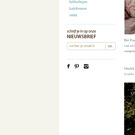
hebbedingen
kadobonnen
outlet
Het Fra
van roc
ontspan
Ontdek
fysieke