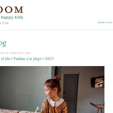
home
|
over 
4 75 09
og
AG 06 FEBRUARI 2023
 et Ida • Pauline à la plage • SS23