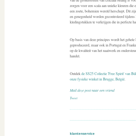
van de grondstoffen van cruciaal belang is vo
zorgen voor een scala aan unieke kleuren die 
een zoete, bohemien wereld herschept. Dit zijn
en genegenheid worden gecontroleerd tijdens 
kledingstukken te verkrijgen die in perfecte 
Op basis van deze principes wordt het gehele
geproduceerd, maar ook in Portugal en Frank
op de kwaliteit van het naaiwerk en onderste
handel.
Ontdek
de SS25 Collectie 'Free Spirit' van B
onze fysieke winkel in Brugge, België
.
Mail deze post naar een vriend
Tweet
klantenservice