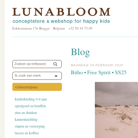
Eekhoutstraat 17b Brugge Belgium +32 50 34 75 09
Blog
MAANDAG 24 FEBRUARI 2025
Búho • Free Spirit • SS25
Ik zoek een merk
Geboortelijsten
kinderkleding 0-6 jaar
speelgoed en knuffels
eten en drinken
kamerinrichting
slapen en verzorging
tassen en koffers