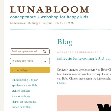
Eekhoutstraat 17b Brugge Belgium +32 50 34 75 09
Blog
WOENSDAG 13 FEBRUARI 2013
collectie lente-zomer 2013 v
Ik zoek een merk
Opnieuw brengen de ontwerpers van Bobo Chose
Geboortelijsten
Jean Gustav over de avonturen in zijn kleine k
van Bobo Choses presenteren we jullie pracht
kinderkleding 0-6 jaar
Choses
.
speelgoed en knuffels
eten en drinken
kamerinrichting
slapen en verzorging
tassen en koffers