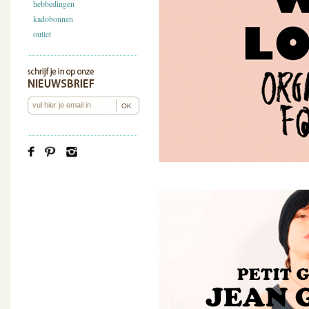
hebbedingen
kadobonnen
outlet