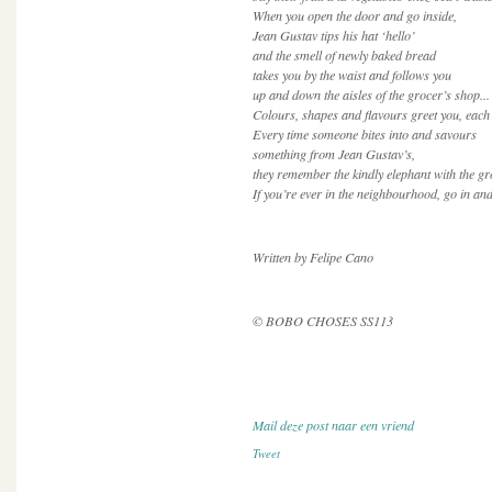
When you open the door and go inside,
Jean Gustav tips his hat ‘hello’
and the smell of newly baked bread
takes you by the waist and follows you
up and down the aisles of the grocer’s shop...
Colours, shapes and flavours greet you, each 
Every time someone bites into and savours
something from Jean Gustav’s,
they remember the kindly elephant with the gr
If you’re ever in the neighbourhood, go in an
Written by Felipe Cano
© BOBO CHOSES SS113
Mail deze post naar een vriend
Tweet